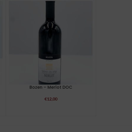
Bozen – Merlot DOC
Produttor
Barbaresco Ri
€
12,00