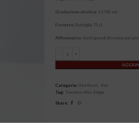
Gradazione alcolica:
13.5% vol.
Formato:
Bottiglia 75 cl
Affinamento:
botti grandi di rovere per pro
AGGIUN
Categorie:
Vini Rossi
,
Vini
Tag:
Trentino-Alto Adige
Share: