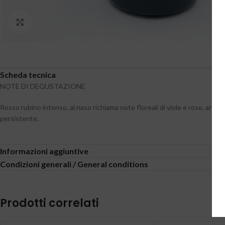
Clicca per ingrandire
Scheda tecnica
NOTE DI DEGUSTAZIONE
Rosso rubino intenso, al naso richiama note floreali di viole e rose, aromi
persistente.
Informazioni aggiuntive
Condizioni generali / General conditions
Prodotti correlati