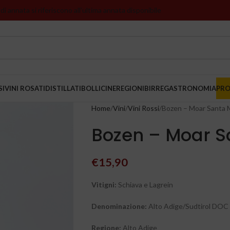
 di annata si riferiscono all’ultima annata disponibile
SI
VINI ROSATI
DISTILLATI
BOLLICINE
REGIONI
BIRRE
GASTRONOMIA
PR
Home
Vini
Vini Rossi
Bozen – Moar Santa 
Bozen – Moar 
€
15,90
Vitigni:
Schiava e Lagrein
Denominazione:
Alto Adige/Sudtirol DOC
Regione
:
Alto Adige