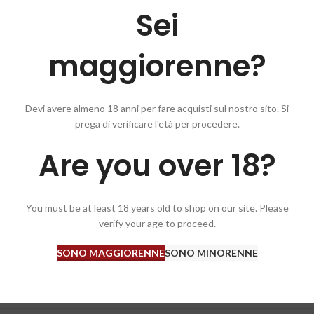
Sei
maggiorenne?
Devi avere almeno 18 anni per fare acquisti sul nostro sito. Si
prega di verificare l'età per procedere.
 fruttati di ciliegia e lampone, tipico profumato di mandorla amara e marzap
Are you over 18?
You must be at least 18 years old to shop on our site. Please
verify your age to proceed.
SONO MAGGIORENNE
SONO MINORENNE