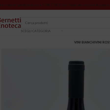
romozione Spedizioni sopra 150€ GRATIS in Italia
I vini senza indicazione
SCEGLI CATEGORIA
VINI BIANCHI
VINI ROS