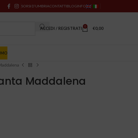
SORSI D’UMBRIA
CONTATTI
BLOG
INFO
0
ACCEDI / REGISTRATI
€
0,00
OMO
Maddalena
Santa Maddalena