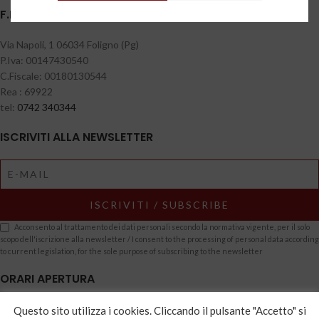
F.LLI BERNETTI S.A.S DI BERNETTI LUCIO & C.
Via Napoli, 1 06034 Foligno (Pg)
P.Iva: 00147430540
C.Fiscale: 00180130544
Rea : 69922
tel:
0742 340344
ISCRIVITI ALLA NEWSLETTER
Acconsento al trattamento dei dati personali secondo la normativa vigente, per il solo
scopo dell'iscrizione alla newsletter / I consent to the processing of personal data according
to current legislation, for the sole purpose of subscribing to the newsletter
ORARI APERTURA
dal Lunedì al Sabato
Questo sito utilizza i cookies. Cliccando il pulsante "Accetto" si