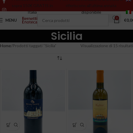
sopra 150€ GRATIS in
riferiscono all’ultima annata
Italia
disponibile
0
MENU
€
0,0
Sicilia
Home
Prodotti taggati “Sicilia”
Visualizzazione di 15 risultati