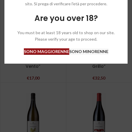
sito. Si prega di verificare l'età per procedere.
Are you over 18?
You must be at least 18 years old to shop on our site.
Please verify your age to proceed.
SONO MAGGIORENNE
SONO MINORENNE
Marco De Bartoli – Bianco
Marco De Bartoli – Grillo
Terre Siciliane IGP “Sole e
Sicilia DOC “Grappoli del
Vento”
Grillo”
€
17,00
€
32,50