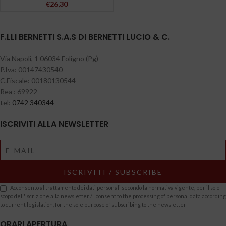
€
26,30
F.LLI BERNETTI S.A.S DI BERNETTI LUCIO & C.
Via Napoli, 1 06034 Foligno (Pg)
P.Iva: 00147430540
C.Fiscale: 00180130544
Rea : 69922
tel:
0742 340344
ISCRIVITI ALLA NEWSLETTER
Acconsento al trattamento dei dati personali secondo la normativa vigente, per il solo
scopo dell'iscrizione alla newsletter / I consent to the processing of personal data according
to current legislation, for the sole purpose of subscribing to the newsletter
ORARI APERTURA