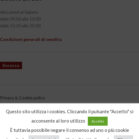
dal Lunedì al Sabato
dalle 09:00 alle 13:00
dalle 15:30 alle 20:00
Condizioni generali di vendita
Recesso
Privacy & Cookie policy
CATEGORIE PRODOTTO
Questo sito utilizza i cookies. Cliccando il pulsante "Accetto" si
acconsente al loro utilizzo
Accetto
Seleziona una categoria
È tuttavia possibile negare il consenso ad uno o più cookie