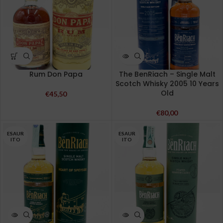
Rum Don Papa
The BenRiach – Single Malt
Scotch Whisky 2005 10 Years
Old
€
45,50
€
80,00
ESAUR
ESAUR
ITO
ITO