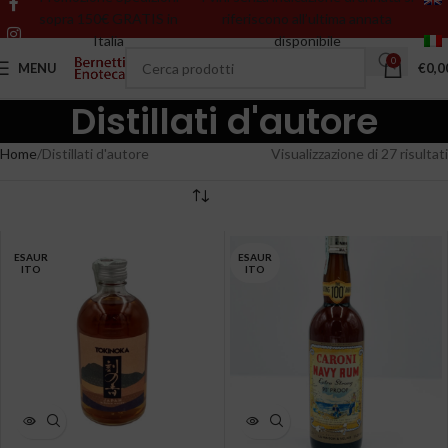
sopra 150€ GRATIS in
riferiscono all’ultima annata
Italia
disponibile
0
MENU
€
0,0
Distillati d'autore
Home
Distillati d'autore
Visualizzazione di 27 risultati
ESAUR
ESAUR
ITO
ITO