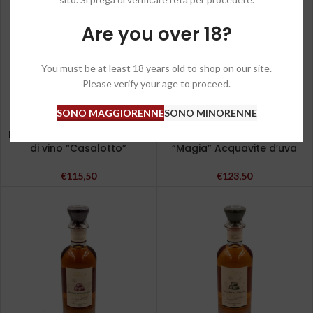
ITO
ITO
Are you over 18?
You must be at least 18 years old to shop on our site.
Please verify your age to proceed.
SONO MAGGIORENNE
SONO MINORENNE
Distillerie Berta – Acquavite
Distillerie Berta – Grappa
di vino “Casalotto”
“Magia” Acquavite d’uva
€
115,50
€
123,50