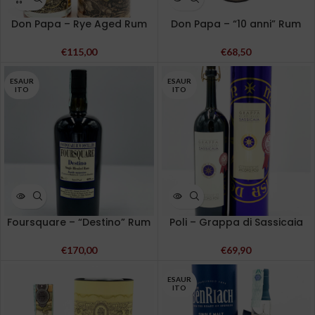
Don Papa – Rye Aged Rum
Don Papa – “10 anni” Rum
€
115,00
€
68,50
ESAUR
ESAUR
ITO
ITO
Foursquare – “Destino” Rum
Poli – Grappa di Sassicaia
€
170,00
€
69,90
ESAUR
ITO