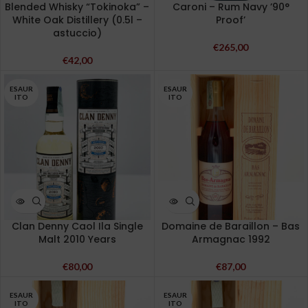
Blended Whisky “Tokinoka” –
Caroni – Rum Navy ’90°
White Oak Distillery (0.5l –
Proof’
astuccio)
€
265,00
€
42,00
ESAUR
ESAUR
ITO
ITO
Clan Denny Caol Ila Single
Domaine de Baraillon – Bas
Malt 2010 Years
Armagnac 1992
€
80,00
€
87,00
ESAUR
ESAUR
ITO
ITO