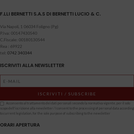
F.LLI BERNETTI S.A.S DI BERNETTI LUCIO & C.
Via Napoli, 1 06034 Foligno (Pg)
P.Iva: 00147430540
C.Fiscale: 00180130544
Rea : 69922
tel:
0742 340344
ISCRIVITI ALLA NEWSLETTER
Acconsento al trattamento dei dati personali secondo la normativa vigente, per il solo
scopo dell'iscrizione alla newsletter / I consent to the processing of personal data according
to current legislation, for the sole purpose of subscribing to the newsletter
ORARI APERTURA