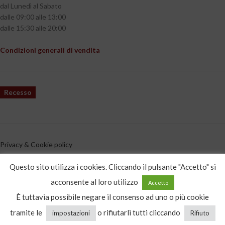
dal Lunedì al Sabato
dalle 09:00 alle 13:00
dalle 15:30 alle 20:00
Condizioni generali di vendita
Recesso
Privacy & Cookie policy
CATEGORIE PRODOTTO
Questo sito utilizza i cookies. Cliccando il pulsante "Accetto" si
acconsente al loro utilizzo
Accetto
Distillati d’autore
È tuttavia possibile negare il consenso ad uno o più cookie
tramite le
o rifiutarli tutti cliccando
impostazioni
Rifiuto