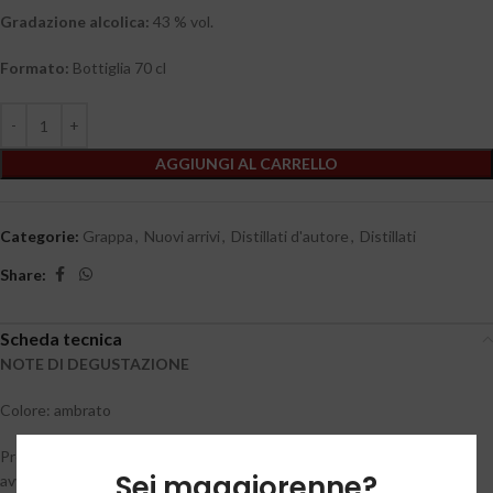
Gradazione alcolica:
43 % vol.
Formato:
Bottiglia 70 cl
AGGIUNGI AL CARRELLO
Categorie:
Grappa
,
Nuovi arrivi
,
Distillati d'autore
,
Distillati
Share:
Scheda tecnica
NOTE DI DEGUSTAZIONE
Colore: ambrato
Profumo: complesso, delicato, avvolgente. Fra le molteplici sensazioni
Sei maggiorenne?
avvertite spiccano note di agrumi canditi, anice, spezie e uva passa.