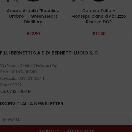
Amaro Ardelio “Bucolico
Cantina Tollo –
Umbro” – Green Heart
Montepulciano d’Abruzzo
Distillery
Riserva DOP
€
22,90
€
12,30
F.LLI BERNETTI S.A.S DI BERNETTI LUCIO & C.
Via Napoli, 1 06034 Foligno (Pg)
P.Iva: 00147430540
C.Fiscale: 00180130544
Rea : 69922
tel:
0742 340344
ISCRIVITI ALLA NEWSLETTER