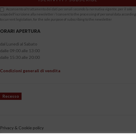
Acconsento al trattamento dei dati personali secondo la normativa vigente, per il solo
scopo dell'iscrizione alla newsletter / I consent to the processing of personal data according
to current legislation, for the sole purpose of subscribing to the newsletter
ORARI APERTURA
dal Lunedì al Sabato
dalle 09:00 alle 13:00
dalle 15:30 alle 20:00
Condizioni generali di vendita
Recesso
Privacy & Cookie policy