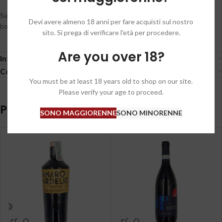
Sapore: morbido, avvolgente, ha stoffa setosa che rimane a lungo in
Devi avere almeno 18 anni per fare acquisti sul nostro
bocca. Conferma le seducenti sensazioni avvertite al profumo.
sito. Si prega di verificare l'età per procedere.
Are you over 18?
Informazioni aggiuntive
Condizioni generali / General conditions
You must be at least 18 years old to shop on our site.
Please verify your age to proceed.
Prodotti correlati
SONO MAGGIORENNE
SONO MINORENNE