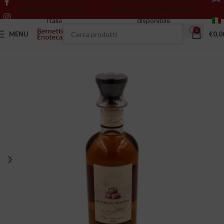
sopra 150€ GRATIS in
riferiscono all’ultima annata
Italia
disponibile
0
MENU
€
0,0