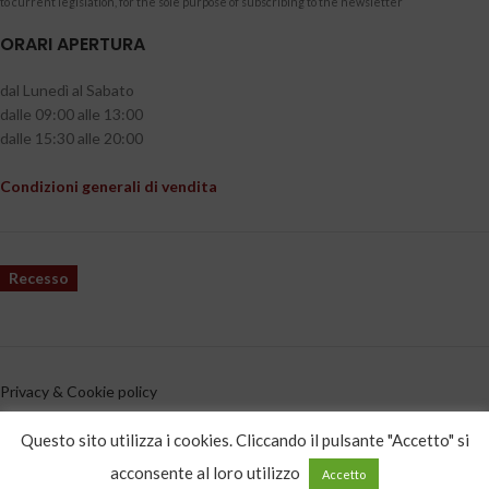
to current legislation, for the sole purpose of subscribing to the newsletter
ORARI APERTURA
dal Lunedì al Sabato
dalle 09:00 alle 13:00
dalle 15:30 alle 20:00
Condizioni generali di vendita
Recesso
Privacy & Cookie policy
CATEGORIE PRODOTTO
Questo sito utilizza i cookies. Cliccando il pulsante "Accetto" si
acconsente al loro utilizzo
Accetto