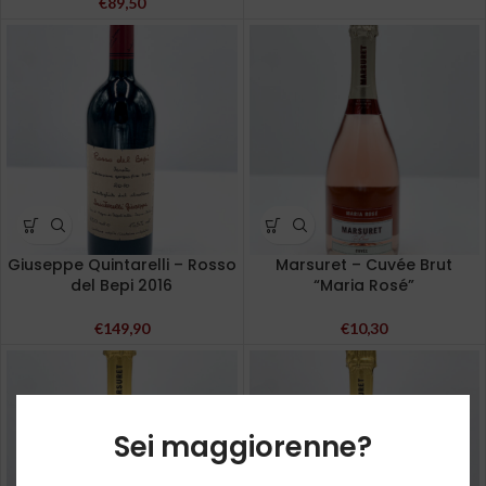
€
89,50
Giuseppe Quintarelli – Rosso
Marsuret – Cuvée Brut
del Bepi 2016
“Maria Rosé”
€
149,90
€
10,30
Sei maggiorenne?