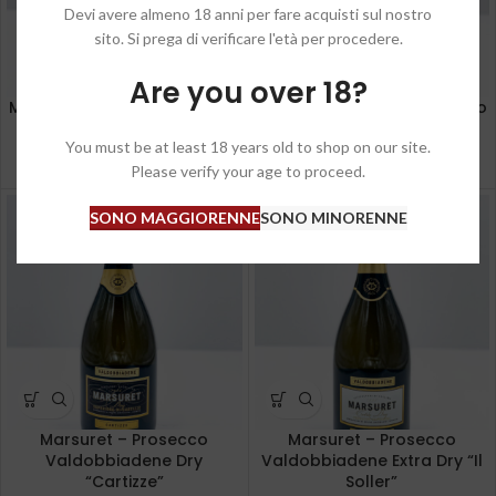
Devi avere almeno 18 anni per fare acquisti sul nostro
sito. Si prega di verificare l'età per procedere.
Are you over 18?
Marsuret – Prosecco Treviso
Marsuret – Prosecco Treviso
Brut “Ars”
Extra Dry “L’Estro”
You must be at least 18 years old to shop on our site.
Please verify your age to proceed.
€
8,90
€
8,90
SONO MAGGIORENNE
SONO MINORENNE
Marsuret – Prosecco
Marsuret – Prosecco
Valdobbiadene Dry
Valdobbiadene Extra Dry “Il
“Cartizze”
Soller”