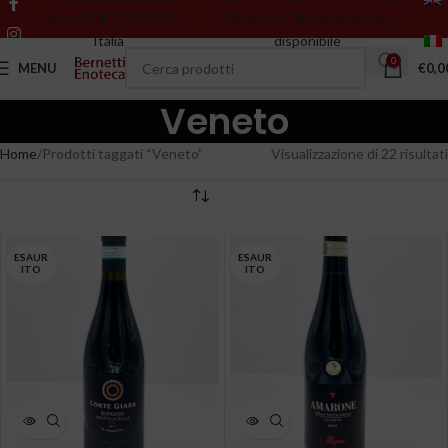
sopra 150€ GRATIS in
riferiscono all’ultima annata
Italia
disponibile
0
MENU
€
0,0
Veneto
Home
Prodotti taggati “Veneto”
Visualizzazione di 22 risultati
ESAUR
ESAUR
ITO
ITO