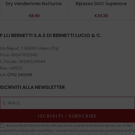
Dry Vendemmia Notturna
Ripasso DOC Superiore
€
8,40
€
14,30
F.LLI BERNETTI S.A.S DI BERNETTI LUCIO & C.
Via Napoli, 1 06034 Foligno (Pg)
P.Iva: 00147430540
C.Fiscale: 00180130544
Rea : 69922
tel:
0742 340344
ISCRIVITI ALLA NEWSLETTER
Acconsento al trattamento dei dati personali secondo la normativa vigente, per il solo
scopo dell'iscrizione alla newsletter / I consent to the processing of personal data according