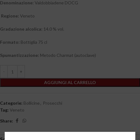
Denominazione:
Valdobbiadene DOCG
Regione
:
Veneto
Gradazione alcolica:
14.0 % vol.
Formato:
Bottiglia 75 cl
Spumantizzazione:
Metodo Charmat (autoclave)
AGGIUNGI AL CARRELLO
Categorie:
Bollicine
,
Prosecchi
Tag:
Veneto
Share:
Scheda tecnica