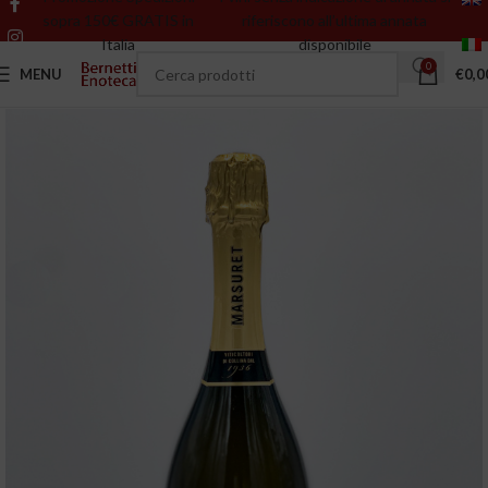
sopra 150€ GRATIS in
riferiscono all’ultima annata
Italia
disponibile
0
MENU
€
0,0