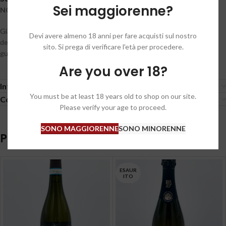
Sei maggiorenne?
NOTE DI DEGUSTAZIONE
Giallo paglierino scarico con perlage fine e persistente, al naso risulta
Devi avere almeno 18 anni per fare acquisti sul nostro
delicato, elegante e fruttato, preponderante la mela, con note floreali,
sito. Si prega di verificare l'età per procedere.
gusto sapido ed invitante con una buona vena aromatica.
Are you over 18?
Informazioni aggiuntive
You must be at least 18 years old to shop on our site.
Condizioni generali / General conditions
Please verify your age to proceed.
SONO MAGGIORENNE
SONO MINORENNE
Prodotti correlati
ESAUR
ITO