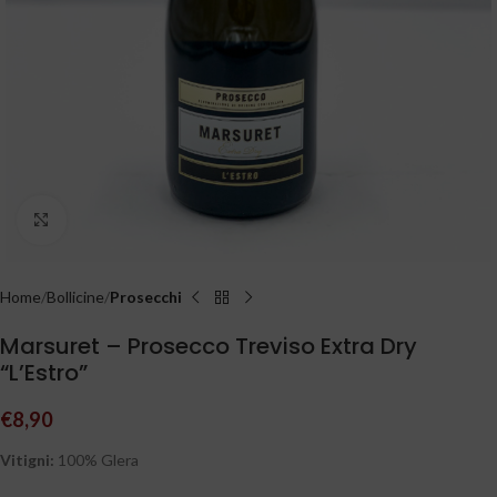
Clicca per ingrandire
Home
Bollicine
Prosecchi
Marsuret – Prosecco Treviso Extra Dry
“L’Estro”
€
8,90
Vitigni:
100% Glera