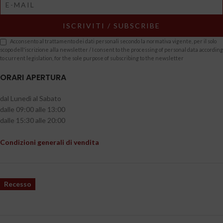
Acconsento al trattamento dei dati personali secondo la normativa vigente, per il solo
scopo dell'iscrizione alla newsletter / I consent to the processing of personal data according
to current legislation, for the sole purpose of subscribing to the newsletter
ORARI APERTURA
dal Lunedì al Sabato
dalle 09:00 alle 13:00
dalle 15:30 alle 20:00
Condizioni generali di vendita
Recesso