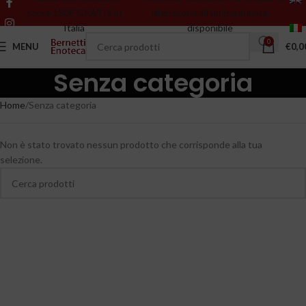
sopra 150€ GRATIS in
riferiscono all’ultima annata
Italia
disponibile
0
MENU
€
0,0
Senza categoria
Home
Senza categoria
Non è stato trovato nessun prodotto che corrisponde alla tua
selezione.