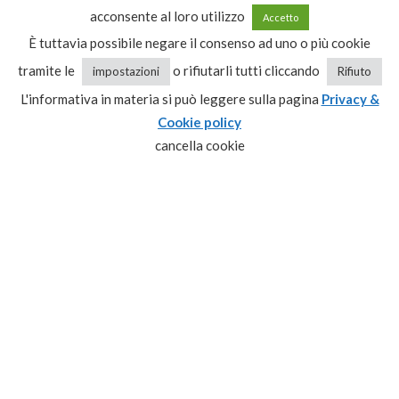
dalle 09:00 alle 13:00
acconsente al loro utilizzo
Accetto
dalle 15:30 alle 20:00
È tuttavia possibile negare il consenso ad uno o più cookie
Condizioni generali di vendita
tramite le
o rifiutarli tutti cliccando
impostazioni
Rifiuto
L'informativa in materia si può leggere sulla pagina
Privacy &
Cookie policy
Recesso
cancella cookie
Privacy & Cookie policy
CATEGORIE PRODOTTO
Seleziona una categoria