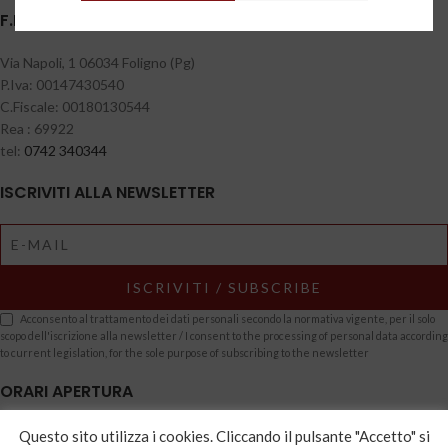
F.LLI BERNETTI S.A.S DI BERNETTI LUCIO & C.
Via Napoli, 1 06034 Foligno (Pg)
P.Iva: 00147430540
C.Fiscale: 00180130544
Rea : 69922
tel:
0742 340344
ISCRIVITI ALLA NEWSLETTER
Acconsento al trattamento dei dati personali secondo la normativa vigente, per il solo
scopo dell'iscrizione alla newsletter / I consent to the processing of personal data according
to current legislation, for the sole purpose of subscribing to the newsletter
ORARI APERTURA
dal Lunedì al Sabato
Questo sito utilizza i cookies. Cliccando il pulsante "Accetto" si