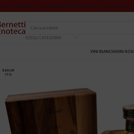
romozione Spedizioni sopra 150€ GRATIS in Italia
I vini senza indicazione
SCEGLI CATEGORIA
VINI BIANCHI
VINI ROS
ESAUR
ITO