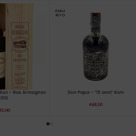
ESAU
RITO
llon – Bas Armagnac
Don Papa – “10 anni” Rum
2010
€
68,50
85,00