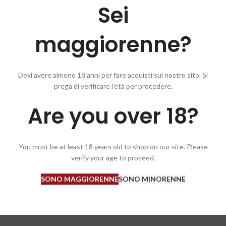
Sei
maggiorenne?
Devi avere almeno 18 anni per fare acquisti sul nostro sito. Si
prega di verificare l'età per procedere.
ensazioni nelle quali spicca la frutta matura, la ciliegia, il tabacco, il c
Are you over 18?
ofumo.
You must be at least 18 years old to shop on our site. Please
verify your age to proceed.
SONO MAGGIORENNE
SONO MINORENNE