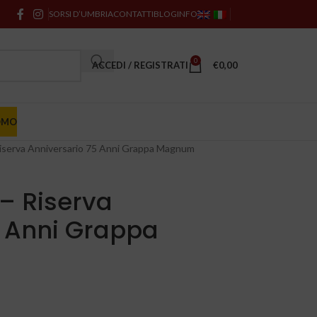
SORSI D’UMBRIA
CONTATTI
BLOG
INFO
0
ACCEDI / REGISTRATI
€
0,00
OMO
– Riserva Anniversario 75 Anni Grappa Magnum
a – Riserva
5 Anni Grappa