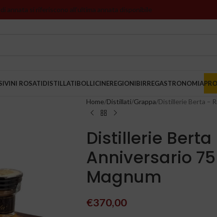
 di annata si riferiscono all’ultima annata disponibile
SI
VINI ROSATI
DISTILLATI
BOLLICINE
REGIONI
BIRRE
GASTRONOMIA
PR
Home
Distillati
Grappa
Distillerie Berta 
Distillerie Bert
Anniversario 7
Magnum
€
370,00