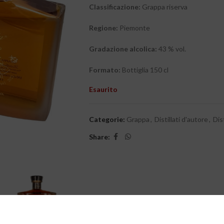
Classificazione:
Grappa riserva
Regione:
Piemonte
Gradazione alcolica:
43 % vol.
Formato:
Bottiglia 150 cl
Esaurito
Categorie:
Grappa
,
Distillati d'autore
,
Dist
Share: