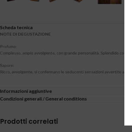
Scheda tecnica
NOTE DI DEGUSTAZIONE
Profumo:
Complesso, ampio avvolgente, con grande personalità. Splendido concerto di s
Sapore:
Ricco, avvolgente, si confermano le seducenti sensazioni avvertite al pr
Informazioni aggiuntive
Condizioni generali / General conditions
Prodotti correlati