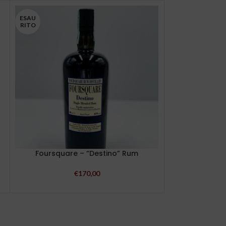
ESAU
ESAU
RITO
RITO
Foursquare – “Destino” Rum
Antica Valle
Vitae” liquo
€
170,00