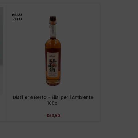
ESAU
RITO
Distillerie Berta – Elisi per l’Ambiente
Distillerie B
100cl
€
53,50