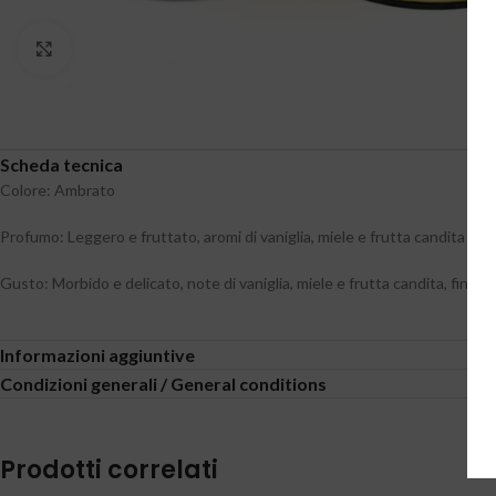
Clicca per ingrandire
Scheda tecnica
Colore:
Ambrato
Profumo:
Leggero e fruttato, aromi di vaniglia, miele e frutta candita
Gusto:
Morbido e delicato, note di vaniglia, miele e frutta candita, finale
Informazioni aggiuntive
Condizioni generali / General conditions
Prodotti correlati