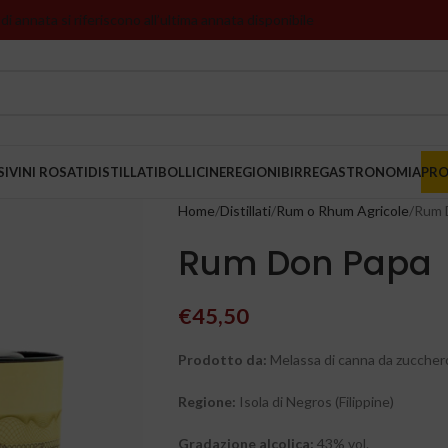
 di annata si riferiscono all’ultima annata disponibile
SI
VINI ROSATI
DISTILLATI
BOLLICINE
REGIONI
BIRRE
GASTRONOMIA
PR
Home
Distillati
Rum o Rhum Agricole
Rum 
Rum Don Papa
€
45,50
Prodotto da:
Melassa di canna da zuccher
Regione:
Isola di Negros (Filippine)
Gradazione alcolica:
43% vol.