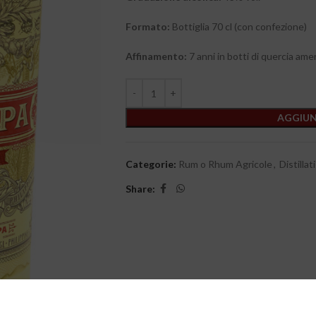
Formato:
Bottiglia 70 cl (con confezione)
Affinamento:
7 anni in botti di quercia ame
AGGIUN
Categorie:
Rum o Rhum Agricole
,
Distillat
Share: