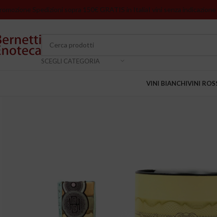
romozione Spedizioni sopra 150€ GRATIS in Italia
I vini senza indicazione
SCEGLI CATEGORIA
VINI BIANCHI
VINI ROS