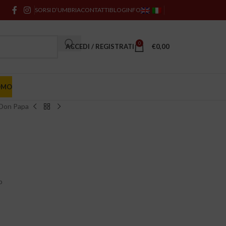
SORSI D’UMBRIA
CONTATTI
BLOG
INFO
0
ACCEDI / REGISTRATI
€
0,00
OMO
Don Papa
o