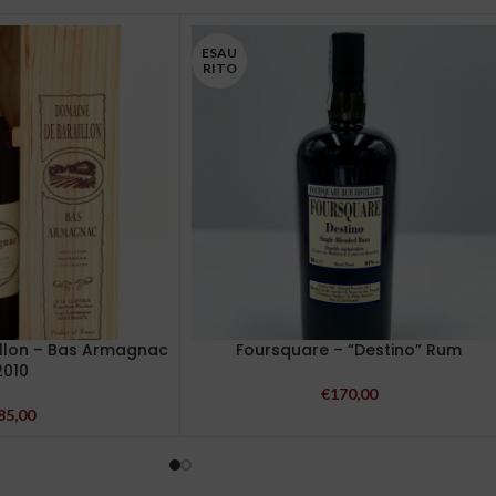
ESAU
RITO
llon – Bas Armagnac
Foursquare – “Destino” Rum
2010
€
170,00
85,00