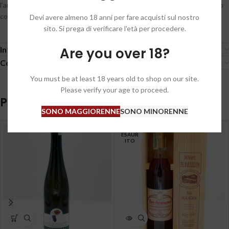
l’armagnac. Un distillato incredibilmente buono, genuino e ancora poco
conosciuto.
Devi avere almeno 18 anni per fare acquisti sul nostro
sito. Si prega di verificare l'età per procedere.
Are you over 18?
Informazioni aggiuntive
Condizioni generali / General conditions
You must be at least 18 years old to shop on our site.
Please verify your age to proceed.
Prodotti correlati
SONO MAGGIORENNE
SONO MINORENNE
ESAUR
ITO