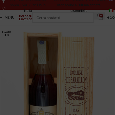
sopra 150€ GRATIS in
riferiscono all’ultima annata
Italia
disponibile
0
MENU
€
0,0
ESAUR
ITO