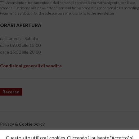
Acconsento al trattamento dei dati personali secondo la normativa vigente, per il solo
scopo dell'iscrizione alla newsletter / I consent to the processing of personal data according
to current legislation, for the sole purpose of subscribing to the newsletter
ORARI APERTURA
dal Lunedì al Sabato
dalle 09:00 alle 13:00
dalle 15:30 alle 20:00
Condizioni generali di vendita
Recesso
Privacy & Cookie policy
CATEGORIE PRODOTTO
Questo sito utilizza i cookies. Cliccando il pulsante "Accetto" si