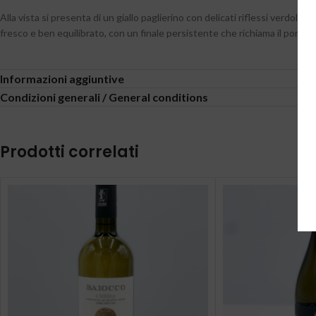
Alla vista si presenta di un giallo paglierino con delicati riflessi verdoli
fresco e ben equilibrato, con un finale persistente che richiama il pompe
Informazioni aggiuntive
Condizioni generali / General conditions
Prodotti correlati