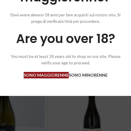
ni. Al naso sprigiona eleganti note di pesca e frutta secca, arricchite da sf
lmo rosa.
Devi avere almeno 18 anni per fare acquisti sul nostro sito. Si
prega di verificare l'età per procedere.
Are you over 18?
You must be at least 18 years old to shop on our site. Please
verify your age to proceed.
SONO MAGGIORENNE
SONO MINORENNE