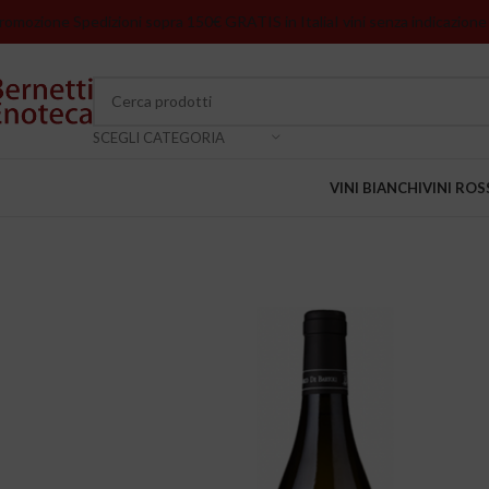
romozione Spedizioni sopra 150€ GRATIS in Italia
I vini senza indicazione
SCEGLI CATEGORIA
VINI BIANCHI
VINI ROS