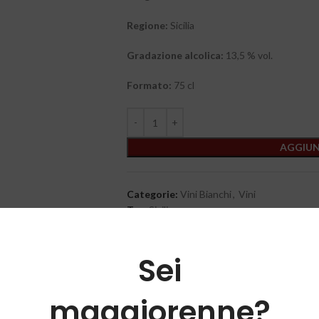
Regione:
Sicilia
Gradazione alcolica:
13,5 % vol.
Formato:
75 cl
AGGIUN
Categorie:
Vini Bianchi
,
Vini
Tag:
Sicilia
Share:
Sei
maggiorenne?