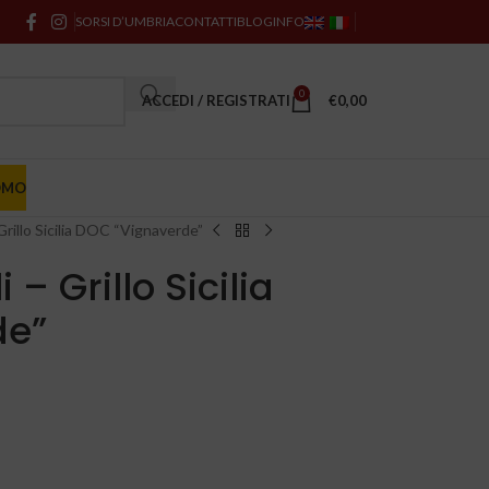
SORSI D’UMBRIA
CONTATTI
BLOG
INFO
0
ACCEDI / REGISTRATI
€
0,00
OMO
Grillo Sicilia DOC “Vignaverde”
– Grillo Sicilia
de”