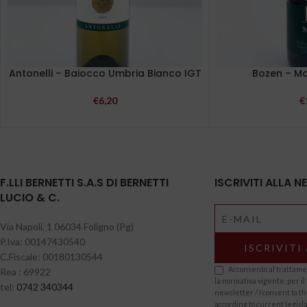
Antonelli – Baiocco Umbria Bianco IGT
Bozen – M
€
6,20
€
F.LLI BERNETTI S.A.S DI BERNETTI
ISCRIVITI ALLA 
LUCIO & C.
Via Napoli, 1 06034 Foligno (Pg)
P.Iva: 00147430540
C.Fiscale: 00180130544
Acconsento al trattamen
Rea : 69922
la normativa vigente, per il 
tel:
0742 340344
newsletter / I consent to t
according to current legisla