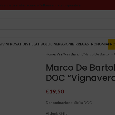
 di annata si riferiscono all’ultima annata disponibile
SI
VINI ROSATI
DISTILLATI
BOLLICINE
REGIONI
BIRRE
GASTRONOMIA
PR
Home
Vini
Vini Bianchi
Marco De Bartoli – 
Marco De Bartoli 
DOC “Vignaver
€
19,50
Denominazione:
Sicilia DOC
Vitigni:
Grillo