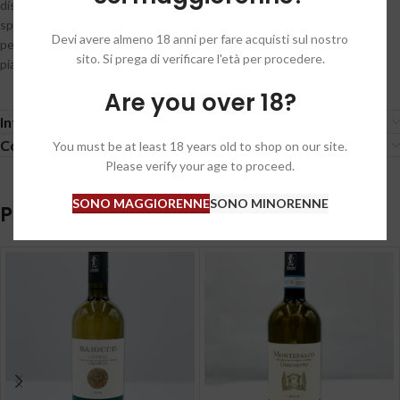
distende su note decise di frutta esotica e di agrumi, con rimandi di
spezie e burro. Bocca minerale, di pietra focaia, cremosa e ricca,
Devi avere almeno 18 anni per fare acquisti sul nostro
perfettamente bilanciata per regalare sorso dopo sorso una
sito. Si prega di verificare l'età per procedere.
piacevolezza infinita. Finale lungo, persistente, sapido.
Are you over 18?
Informazioni aggiuntive
Condizioni generali / General conditions
You must be at least 18 years old to shop on our site.
Please verify your age to proceed.
SONO MAGGIORENNE
SONO MINORENNE
Prodotti correlati