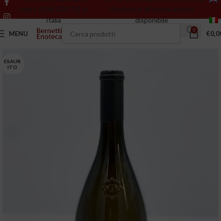
sopra 150€ GRATIS in
riferiscono all’ultima annata
Italia
disponibile
0
MENU
€
0,0
ESAUR
ITO