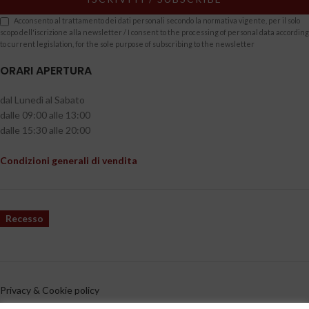
Acconsento al trattamento dei dati personali secondo la normativa vigente, per il solo
scopo dell'iscrizione alla newsletter / I consent to the processing of personal data according
to current legislation, for the sole purpose of subscribing to the newsletter
ORARI APERTURA
dal Lunedì al Sabato
dalle 09:00 alle 13:00
dalle 15:30 alle 20:00
Condizioni generali di vendita
Recesso
Privacy & Cookie policy