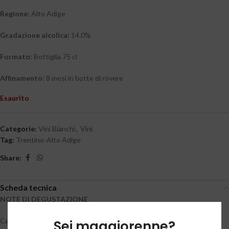
Regione:
Alto Adige
Gradazione alcolica:
14.0%
Formato:
Bottiglia 75 cl
Affinamento:
8 mesi in botte di rovere
Esaurito
Categorie:
Vini Bianchi
,
Vini
Tag:
Trentino-Alto Adige
Share:
Scheda tecnica
NOTE DI DEGUSTAZIONE
Calice color giallo paglierino luminoso e carico. Olfatto intenso, si
Sei maggiorenne?