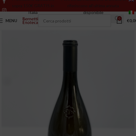
sopra 150€ GRATIS in
riferiscono all’ultima annata
Italia
disponibile
0
MENU
€
0,0