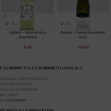
Adanti – Montefalco
Bozen – Gewürztraminer
Grechetto
DOC
€
7,80
€
13,40
F.LLI BERNETTI S.A.S DI BERNETTI LUCIO & C.
Via Napoli, 1 06034 Foligno (Pg)
P.Iva: 00147430540
C.Fiscale: 00180130544
Rea : 69922
tel:
0742 340344
ISCRIVITI ALLA NEWSLETTER