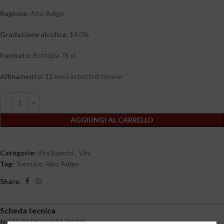
Regione:
Alto Adige
Gradazione alcolica:
14.0%
Formato:
Bottiglia 75 cl
Affinamento:
12 mesi in botti di rovere
AGGIUNGI AL CARRELLO
Categorie:
Vini Bianchi
,
Vini
Tag:
Trentino-Alto Adige
Share:
Scheda tecnica
NOTE DI DEGUSTAZIONE