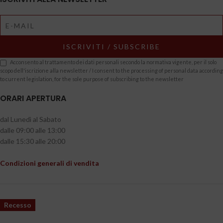
Acconsento al trattamento dei dati personali secondo la normativa vigente, per il solo
scopo dell'iscrizione alla newsletter / I consent to the processing of personal data according
to current legislation, for the sole purpose of subscribing to the newsletter
ORARI APERTURA
dal Lunedì al Sabato
dalle 09:00 alle 13:00
dalle 15:30 alle 20:00
Condizioni generali di vendita
Recesso