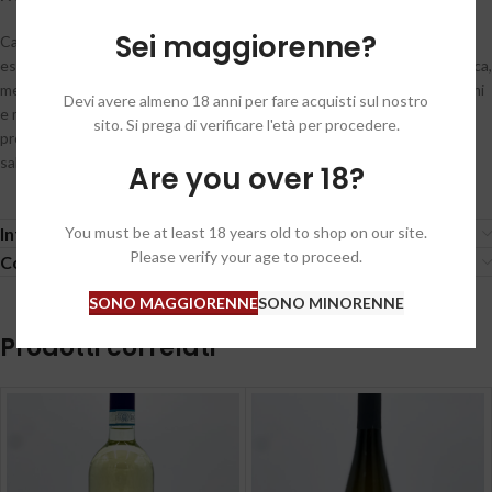
Sei maggiorenne?
Calice color giallo paglierino scarico, con riflessi verdolini. Naso
espressivo, intenso, fine, un tripudio di profumi: spezie, frutta (albicocca,
melone e pesca), erbe aromatiche (menta e salvia), affumicatura, agrumi
Devi avere almeno 18 anni per fare acquisti sul nostro
e miele. Grandissima coerenza in bocca: ritroviamo al palato tutti i
sito. Si prega di verificare l'età per procedere.
profumi scandagliati olfattivamente. Sorso di grande mineralità, quasi
salato, cremoso e corposo, con un finale lunghissimo.
Are you over 18?
You must be at least 18 years old to shop on our site.
Informazioni aggiuntive
Please verify your age to proceed.
Condizioni generali / General conditions
SONO MAGGIORENNE
SONO MINORENNE
Prodotti correlati