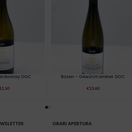
hardonnay DOC
Bozen – Gewürztraminer DOC
11,50
€
13,40
NEWSLETTER
ORARI APERTURA