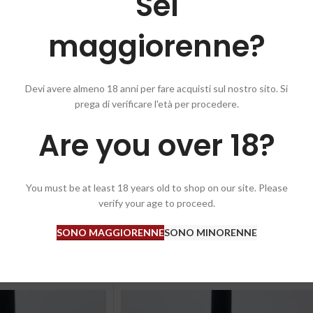
Sei
maggiorenne?
Devi avere almeno 18 anni per fare acquisti sul nostro sito. Si
prega di verificare l'età per procedere.
 gialla, pera, pesca e accenni di ananas; al palato si presenta fresco e con 
Are you over 18?
You must be at least 18 years old to shop on our site. Please
verify your age to proceed.
SONO MAGGIORENNE
SONO MINORENNE