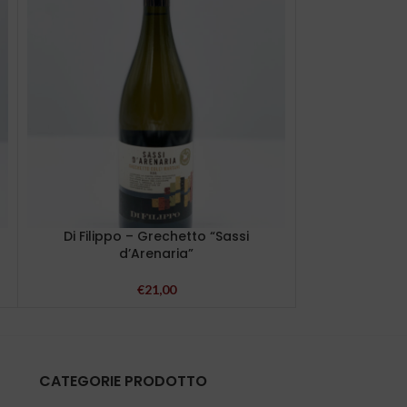
Di Filippo – Grechetto “Sassi
Di Filippo – G
d’Arenaria”
€
21,00
CATEGORIE PRODOTTO