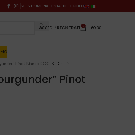
SORSI D’UMBRIA
CONTATTI
BLOG
INFO
0
ACCEDI / REGISTRATI
€
0,00
OMO
gunder” Pinot Bianco DOC
burgunder” Pinot