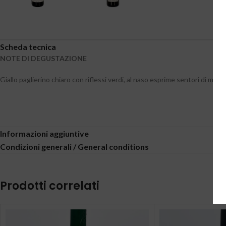
Scheda tecnica
NOTE DI DEGUSTAZIONE
Giallo paglierino chiaro con riflessi verdi, al naso esprime sentori di mela
Informazioni aggiuntive
Condizioni generali / General conditions
Prodotti correlati