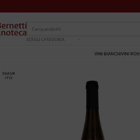
romozione Spedizioni sopra 150€ GRATIS in Italia
I vini senza indicazione
SCEGLI CATEGORIA
VINI BIANCHI
VINI ROS
ESAUR
ITO