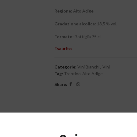
Regione
:
Alto Adige
Gradazione alcolica:
13,5 % vol.
Formato:
Bottiglia 75 cl
Esaurito
Categorie:
Vini Bianchi
,
Vini
Tag:
Trentino-Alto Adige
Share: