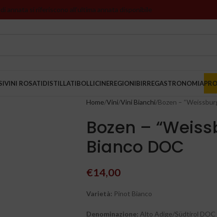
 di annata si riferiscono all’ultima annata disponibile
SI
VINI ROSATI
DISTILLATI
BOLLICINE
REGIONI
BIRRE
GASTRONOMIA
PR
Home
Vini
Vini Bianchi
Bozen – “Weissbur
Bozen – “Weiss
Bianco DOC
€
14,00
Varietà:
Pinot Bianco
Denominazione:
Alto Adige/Südtirol DOC