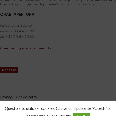
to current legislation, for the sole purpose of subscribing to the newsletter
ORARI APERTURA
dal Lunedì al Sabato
dalle 09:00 alle 13:00
dalle 15:30 alle 20:00
Condizioni generali di vendita
Recesso
Privacy & Cookie policy
CATEGORIE PRODOTTO
Questo sito utilizza i cookies. Cliccando il pulsante "Accetto" si