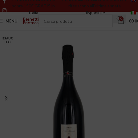
sopra 150€ GRATIS in
riferiscono all’ultima annata
Italia
disponibile
0
MENU
€
0,0
ESAUR
ITO