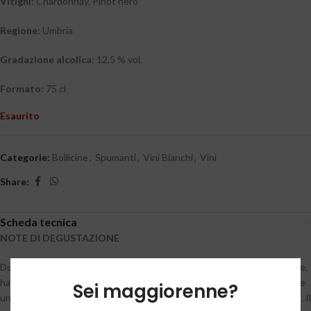
Vitigni:
Chardonnay, Pinot nero
Regione:
Umbria
Gradazione alcolica:
12,5 % vol.
Formato:
75 cl
Esaurito
Categorie:
Bollicine
,
Spumanti
,
Vini Bianchi
,
Vini
Share:
Scheda tecnica
NOTE DI DEGUSTAZIONE
Dorato, limpido e brillante, con perlage a grana molto fine e persistente,
ha profumo intenso e avvolgente che richiama la mandorla, la nocciola e
Sei maggiorenne?
una lieve espressione di crosta di pane; floreale intenso nella chiusura. Il