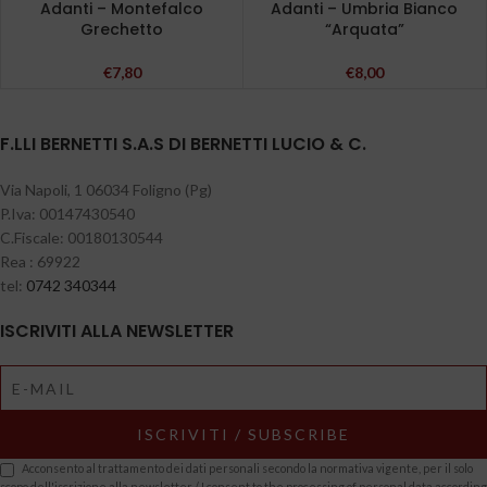
Adanti – Montefalco
Adanti – Umbria Bianco
Grechetto
“Arquata”
€
7,80
€
8,00
F.LLI BERNETTI S.A.S DI BERNETTI LUCIO & C.
Via Napoli, 1 06034 Foligno (Pg)
P.Iva: 00147430540
C.Fiscale: 00180130544
Rea : 69922
tel:
0742 340344
ISCRIVITI ALLA NEWSLETTER
Acconsento al trattamento dei dati personali secondo la normativa vigente, per il solo
scopo dell'iscrizione alla newsletter / I consent to the processing of personal data according