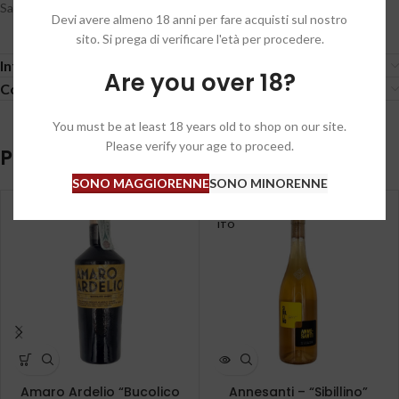
Sapore: Morbido, piacevolmente aromatico
Devi avere almeno 18 anni per fare acquisti sul nostro
sito. Si prega di verificare l'età per procedere.
Informazioni aggiuntive
Are you over 18?
Condizioni generali / General conditions
You must be at least 18 years old to shop on our site.
Please verify your age to proceed.
Prodotti correlati
SONO MAGGIORENNE
SONO MINORENNE
ESAUR
ITO
Amaro Ardelio “Bucolico
Annesanti – “Sibillino”