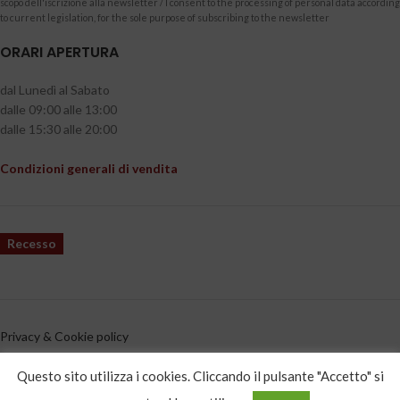
scopo dell'iscrizione alla newsletter / I consent to the processing of personal data according
to current legislation, for the sole purpose of subscribing to the newsletter
ORARI APERTURA
dal Lunedì al Sabato
dalle 09:00 alle 13:00
dalle 15:30 alle 20:00
Condizioni generali di vendita
Recesso
Privacy & Cookie policy
CATEGORIE PRODOTTO
Questo sito utilizza i cookies. Cliccando il pulsante "Accetto" si