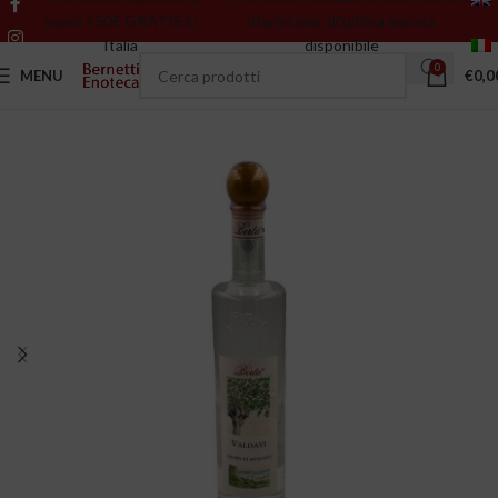
sopra 150€ GRATIS in
riferiscono all’ultima annata
Italia
disponibile
0
MENU
€
0,0