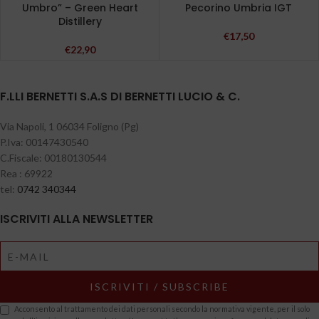
Umbro” – Green Heart
Pecorino Umbria IGT
Distillery
€
17,50
€
22,90
F.LLI BERNETTI S.A.S DI BERNETTI LUCIO & C.
Via Napoli, 1 06034 Foligno (Pg)
P.Iva: 00147430540
C.Fiscale: 00180130544
Rea : 69922
tel:
0742 340344
ISCRIVITI ALLA NEWSLETTER
Acconsento al trattamento dei dati personali secondo la normativa vigente, per il solo