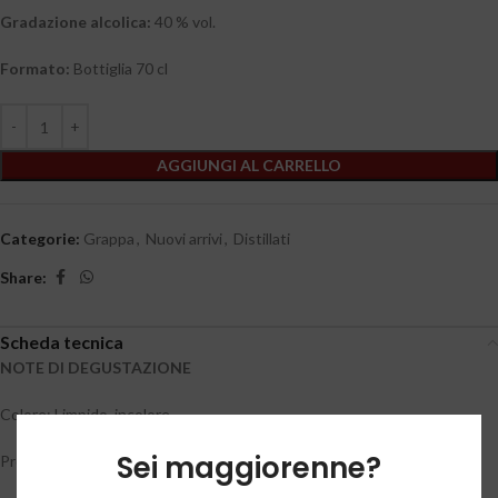
Gradazione alcolica:
40 % vol.
Formato:
Bottiglia 70 cl
AGGIUNGI AL CARRELLO
Categorie:
Grappa
,
Nuovi arrivi
,
Distillati
Share:
Scheda tecnica
NOTE DI DEGUSTAZIONE
Colore: Limpido, incolore
Sei maggiorenne?
Profumo: Elegante, armonioso