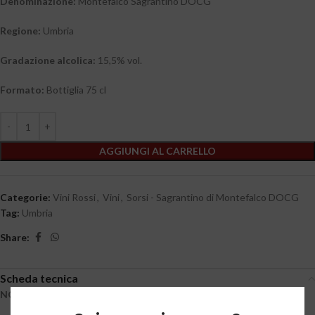
Denominazione:
Montefalco Sagrantino DOCG
Regione:
Umbria
Gradazione alcolica:
15,5% vol.
Formato:
Bottiglia 75 cl
AGGIUNGI AL CARRELLO
Categorie:
Vini Rossi
,
Vini
,
Sorsi - Sagrantino di Montefalco DOCG
Tag:
Umbria
Share:
Scheda tecnica
NOTE DI DEGUSTAZIONE