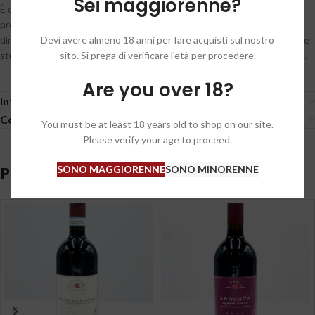
Sei maggiorenne?
È caratterizzato da un colore rosso granato molto intenso. Al naso
propone profumi tipici di frutta rossa, tabacco e spezie. In bocca
Devi avere almeno 18 anni per fare acquisti sul nostro
dimostra tutta la personalità del vitigno e del territorio, con una grande
sito. Si prega di verificare l'età per procedere.
struttura e importanti tannini che gli conferiscono una longevità unica.
Are you over 18?
Informazioni aggiuntive
Condizioni generali / General conditions
You must be at least 18 years old to shop on our site.
Please verify your age to proceed.
SONO MAGGIORENNE
SONO MINORENNE
Prodotti correlati