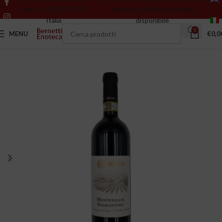
sopra 150€ GRATIS in
riferiscono all’ultima annata
Italia
disponibile
0
MENU
€
0,0