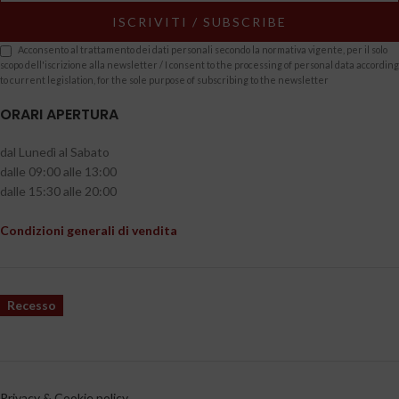
Acconsento al trattamento dei dati personali secondo la normativa vigente, per il solo
scopo dell'iscrizione alla newsletter / I consent to the processing of personal data according
to current legislation, for the sole purpose of subscribing to the newsletter
ORARI APERTURA
dal Lunedì al Sabato
dalle 09:00 alle 13:00
dalle 15:30 alle 20:00
Condizioni generali di vendita
Recesso
Privacy & Cookie policy