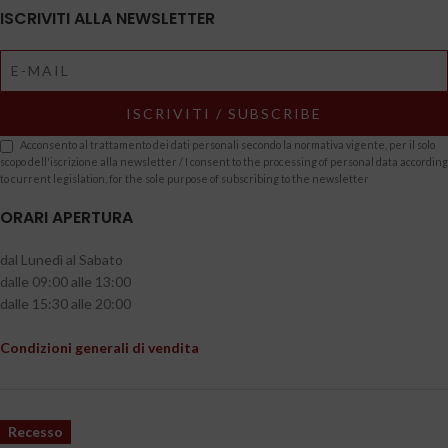
ISCRIVITI ALLA NEWSLETTER
Acconsento al trattamento dei dati personali secondo la normativa vigente, per il solo
scopo dell'iscrizione alla newsletter / I consent to the processing of personal data according
to current legislation, for the sole purpose of subscribing to the newsletter
ORARI APERTURA
dal Lunedì al Sabato
dalle 09:00 alle 13:00
dalle 15:30 alle 20:00
Condizioni generali di vendita
Recesso