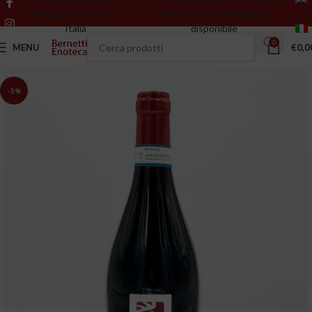
sopra 150€ GRATIS in
riferiscono all’ultima annata
Italia
disponibile
0
MENU
€
0,0
-5%