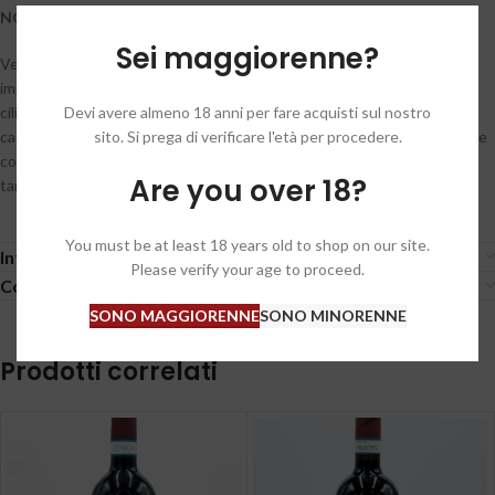
NOTE DI DEGUSTAZIONE
Sei maggiorenne?
Veste il calice di un bel rosso rubino carico. L’olfatto è dapprima
impostato su frutta scura a confettura e sotto spirito, come ribes,
Devi avere almeno 18 anni per fare acquisti sul nostro
ciliegie nere e prugne, poi seguite da intensi richiami al pepe verde, al
sito. Si prega di verificare l'età per procedere.
cacao, al rabarbaro, alla liquirizia e al chinotto. La bocca è estremamente
coerente con il naso, e risulta potente ma ben gestita nella trama
Are you over 18?
tannica, calda, di ottimo corpo e di lunga persistenza.
You must be at least 18 years old to shop on our site.
Informazioni aggiuntive
Please verify your age to proceed.
Condizioni generali / General conditions
SONO MAGGIORENNE
SONO MINORENNE
Prodotti correlati