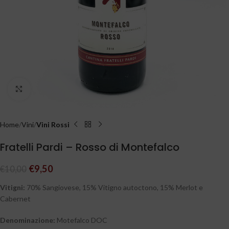
Clicca per ingrandire
Home
Vini
Vini Rossi
Fratelli Pardi – Rosso di Montefalco
€
9,50
€
10,00
Vitigni:
70% Sangiovese, 15% Vitigno autoctono, 15% Merlot e
Cabernet
Denominazione:
Motefalco DOC