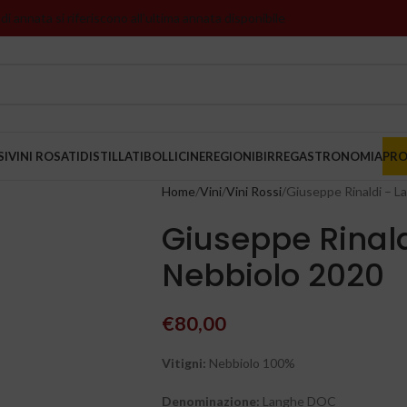
 di annata si riferiscono all’ultima annata disponibile
SI
VINI ROSATI
DISTILLATI
BOLLICINE
REGIONI
BIRRE
GASTRONOMIA
PR
Home
Vini
Vini Rossi
Giuseppe Rinaldi – L
Giuseppe Rinal
Nebbiolo 2020
€
80,00
Vitigni:
Nebbiolo 100%
Denominazione:
Langhe DOC