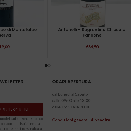
sso di Montefalco
Antonelli – Sagrantino Chiusa di
serva
Pannone
19,00
€
34,50
NEWSLETTER
ORARI APERTURA
dal Lunedì al Sabato
dalle 09:00 alle 13:00
dalle 15:30 alle 20:00
to dei dati personali secondo
Condizioni generali di vendita
solo scopo dell'iscrizione alla
he processing of personal data