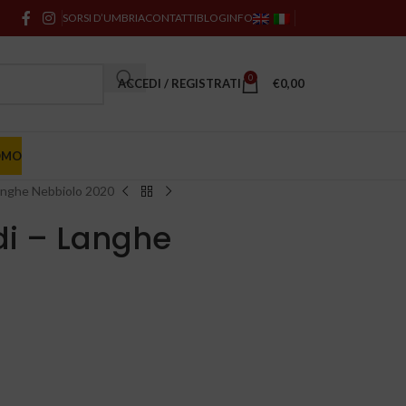
SORSI D’UMBRIA
CONTATTI
BLOG
INFO
0
ACCEDI / REGISTRATI
€
0,00
OMO
anghe Nebbiolo 2020
di – Langhe