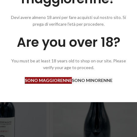
8 mesi in botte grande. Un vino silenzioso ma intenso, elegante e corposo.
 sottili. Vino fatto come una volta con metodi artigianali.
Devi avere almeno 18 anni per fare acquisti sul nostro sito. Si
prega di verificare l'età per procedere.
Are you over 18?
You must be at least 18 years old to shop on our site. Please
verify your age to proceed.
SONO MAGGIORENNE
SONO MINORENNE