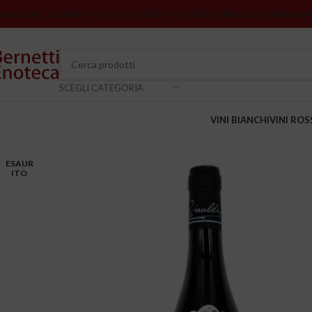
romozione Spedizioni sopra 150€ GRATIS in Italia
I vini senza indicazione
SCEGLI CATEGORIA
VINI BIANCHI
VINI ROS
ESAUR
ITO