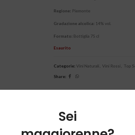
Regione:
Piemonte
Gradazione alcolica:
14% vol.
Formato:
Bottiglia 75 cl
Esaurito
Categorie:
Vini Naturali
,
Vini Rossi
,
Top S
Share:
Sei
maggiorenne?