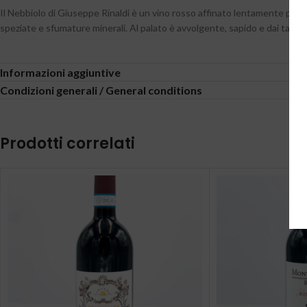
Il Nebbiolo di Giuseppe Rinaldi è un vino rosso affinato lentamente per 1
speziate e sfumature minerali. Al palato è avvolgente, sapido e dai tannini
Informazioni aggiuntive
Condizioni generali / General conditions
Prodotti correlati