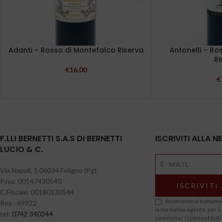
Adanti – Rosso di Montefalco Riserva
Antonelli – Ro
Ri
€
16,00
€
F.LLI BERNETTI S.A.S DI BERNETTI
ISCRIVITI ALLA 
LUCIO & C.
Via Napoli, 1 06034 Foligno (Pg)
P.Iva: 00147430540
C.Fiscale: 00180130544
Acconsento al trattamen
Rea : 69922
la normativa vigente, per il 
tel:
0742 340344
newsletter / I consent to t