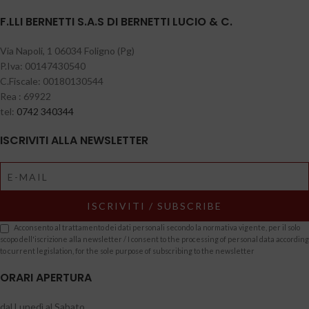
F.LLI BERNETTI S.A.S DI BERNETTI LUCIO & C.
Via Napoli, 1 06034 Foligno (Pg)
P.Iva: 00147430540
C.Fiscale: 00180130544
Rea : 69922
tel:
0742 340344
ISCRIVITI ALLA NEWSLETTER
Acconsento al trattamento dei dati personali secondo la normativa vigente, per il solo
scopo dell'iscrizione alla newsletter / I consent to the processing of personal data according
to current legislation, for the sole purpose of subscribing to the newsletter
ORARI APERTURA
dal Lunedì al Sabato