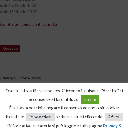
dalle 09:00 alle 13:00
dalle 15:30 alle 20:00
Condizioni generali di vendita
Recesso
Privacy & Cookie policy
CATEGORIE PRODOTTO
Questo sito utilizza i cookies. Cliccando il pulsante "Accetto" si
acconsente al loro utilizzo
Accetto
Nuovi arrivi
È tuttavia possibile negare il consenso ad uno o più cookie
tramite le
o rifiutarli tutti cliccando
impostazioni
Rifiuto
L'informativa in materia si può leggere sulla pagina
Privacy &