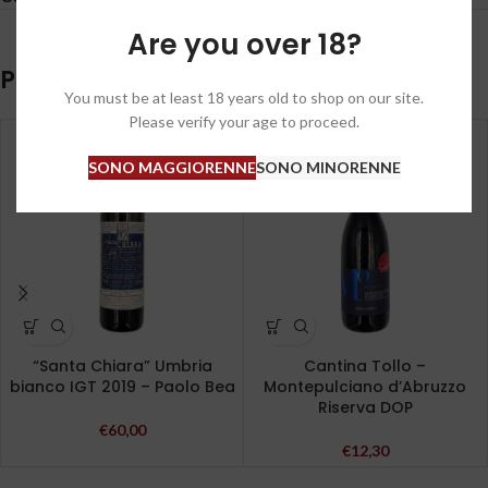
Are you over 18?
Prodotti correlati
You must be at least 18 years old to shop on our site.
Please verify your age to proceed.
SONO MAGGIORENNE
SONO MINORENNE
“Santa Chiara” Umbria
Cantina Tollo –
bianco IGT 2019 – Paolo Bea
Montepulciano d’Abruzzo
Riserva DOP
€
60,00
€
12,30