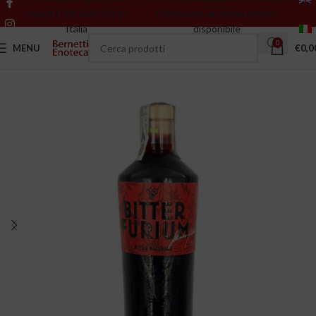
sopra 150€ GRATIS in
riferiscono all’ultima annata
Italia
disponibile
0
MENU
€
0,0