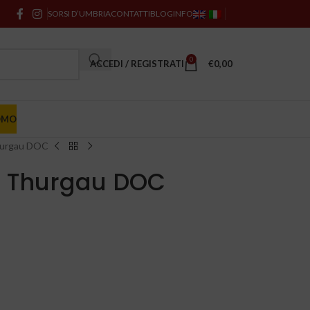
SORSI D’UMBRIA
CONTATTI
BLOG
INFO
0
ACCEDI / REGISTRATI
€
0,00
OMO
Thurgau DOC
er Thurgau DOC