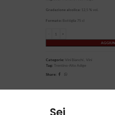
Gradazione alcolica:
12,5 % vol.
Formato:
Bottiglia 75 cl
AGGIUN
Categorie:
Vini Bianchi
,
Vini
Tag:
Trentino-Alto Adige
Share:
Sei