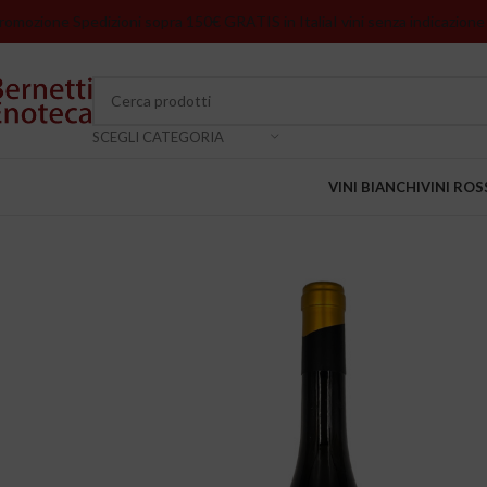
romozione Spedizioni sopra 150€ GRATIS in Italia
I vini senza indicazione
SCEGLI CATEGORIA
VINI BIANCHI
VINI ROS