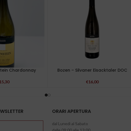
stein Chardonnay
Bozen – Silvaner Eisacktaler DOC
15,30
€
16,00
NEWSLETTER
ORARI APERTURA
dal Lunedì al Sabato
dalle 09:00 alle 13:00