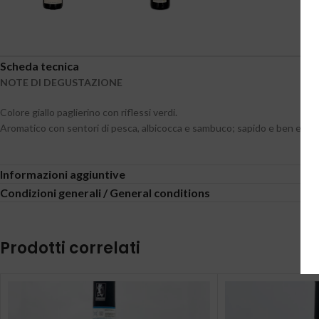
Scheda tecnica
NOTE DI DEGUSTAZIONE
Colore giallo paglierino con riflessi verdi.
Aromatico con sentori di pesca, albicocca e sambuco; sapido e ben equilib
Informazioni aggiuntive
Condizioni generali / General conditions
Prodotti correlati