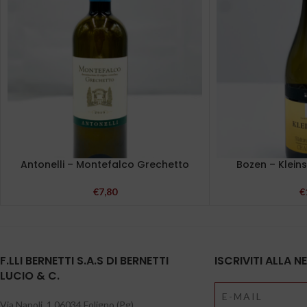
Antonelli – Montefalco Grechetto
Bozen – Klein
€
7,80
€
F.LLI BERNETTI S.A.S DI BERNETTI
ISCRIVITI ALLA 
LUCIO & C.
Via Napoli, 1 06034 Foligno (Pg)