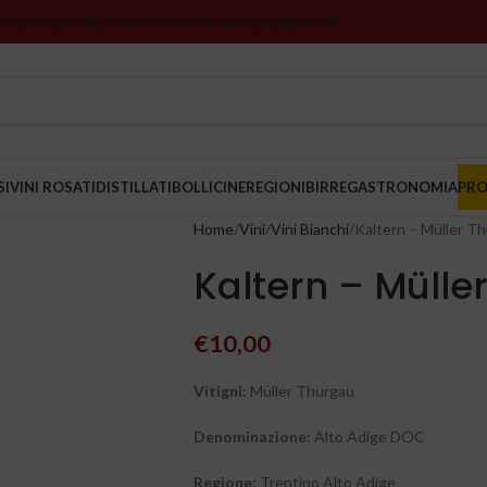
 di annata si riferiscono all’ultima annata disponibile
SI
VINI ROSATI
DISTILLATI
BOLLICINE
REGIONI
BIRRE
GASTRONOMIA
PR
Home
Vini
Vini Bianchi
Kaltern – Müller 
Kaltern – Müll
€
10,00
Vitigni:
Müller Thurgau
Denominazione:
Alto Adige DOC
Regione:
Trentino Alto Adige