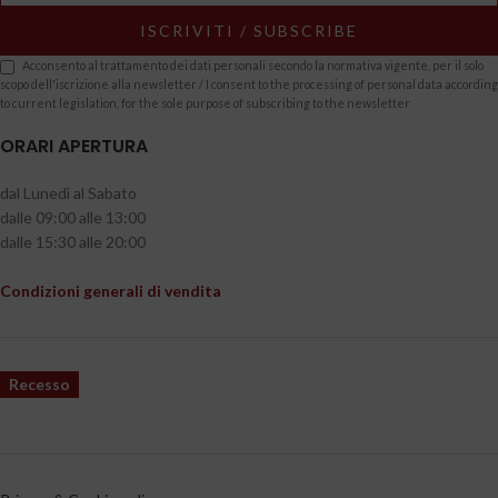
Acconsento al trattamento dei dati personali secondo la normativa vigente, per il solo
scopo dell'iscrizione alla newsletter / I consent to the processing of personal data according
to current legislation, for the sole purpose of subscribing to the newsletter
ORARI APERTURA
dal Lunedì al Sabato
dalle 09:00 alle 13:00
dalle 15:30 alle 20:00
Condizioni generali di vendita
Recesso