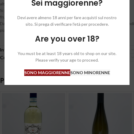
Sei maggiorenne?
altri vitigni.
Si presenta di colore giallo paglierino con riflessi dorati, profumo
fruttato e delicato.
Devi avere almeno 18 anni per fare acquisti sul nostro
Dal sapore fresco e piacevolmente fruttato si abbina con primi e secondi
sito. Si prega di verificare l'età per procedere.
piatti a base di pesce e carni bianche.
Are you over 18?
Informazioni aggiuntive
You must be at least 18 years old to shop on our site.
Condizioni generali / General conditions
Please verify your age to proceed.
SONO MAGGIORENNE
SONO MINORENNE
Prodotti correlati