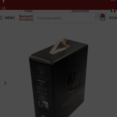
sopra 150€ GRATIS in
riferiscono all’ultima annata
Italia
disponibile
0
MENU
€
0,0