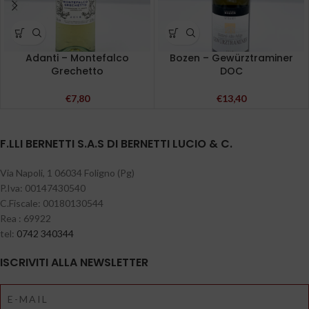
Adanti – Montefalco
Bozen – Gewürztraminer
Grechetto
DOC
€
7,80
€
13,40
F.LLI BERNETTI S.A.S DI BERNETTI LUCIO & C.
Via Napoli, 1 06034 Foligno (Pg)
P.Iva: 00147430540
C.Fiscale: 00180130544
Rea : 69922
tel:
0742 340344
ISCRIVITI ALLA NEWSLETTER