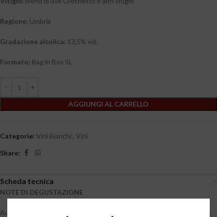
Vitigni:
blend di uve Grechetto e altri vitigni
Regione:
Umbria
Gradazione alcolica:
13,5% vol.
Formato:
Bag in Box 5L
AGGIUNGI AL CARRELLO
Categorie:
Vini Bianchi
,
Vini
Share:
Scheda tecnica
NOTE DI DEGUSTAZIONE
Augustus Umbria IGT Bianco è ottenuto dal blend di uve Grechetto e