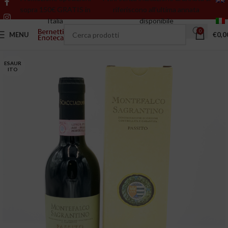
sopra 150€ GRATIS in
riferiscono all’ultima annata
Italia
disponibile
0
MENU
€
0,0
ESAUR
ITO