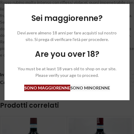
Rosso rubino molto intenso con riflessi violacei, quasi impenetrabile con
lievi tonalità granate appena accennate. Al naso è ampio, persistente,
Sei maggiorenne?
fruttato dolce con note di more di rovo mature, marasca e frutta fresca.
Sentori speziati dolci con chiusura minerale. Al palato risulta morbido,
dolce, ampio, di corpo, persistente e vellutato: tannino a trama densa e
Devi avere almeno 18 anni per fare acquisti sul nostro
dolce, acidità in equilibrio alla struttura, al grasso e alla densità del vino.
sito. Si prega di verificare l'età per procedere.
Retrogusto lungo, persistente fruttato con sensazioni gustative di
piccoli frutti rossi e neri del sottobosco sposato a note speziate intense
Are you over 18?
e complesse.
You must be at least 18 years old to shop on our site.
Informazioni aggiuntive
Please verify your age to proceed.
Condizioni generali / General conditions
SONO MAGGIORENNE
SONO MINORENNE
Prodotti correlati