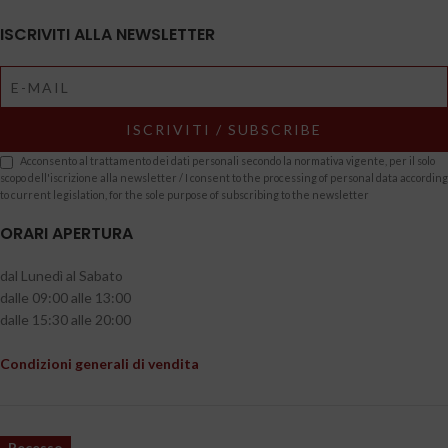
ISCRIVITI ALLA NEWSLETTER
Acconsento al trattamento dei dati personali secondo la normativa vigente, per il solo
scopo dell'iscrizione alla newsletter / I consent to the processing of personal data according
to current legislation, for the sole purpose of subscribing to the newsletter
ORARI APERTURA
dal Lunedì al Sabato
dalle 09:00 alle 13:00
dalle 15:30 alle 20:00
Condizioni generali di vendita
Recesso