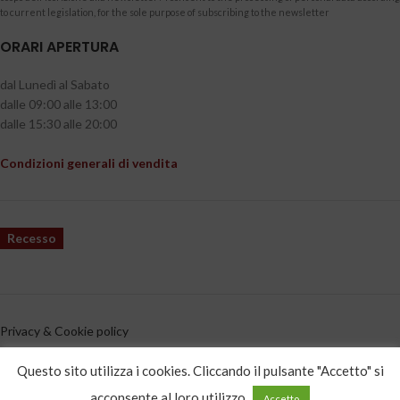
to current legislation, for the sole purpose of subscribing to the newsletter
ORARI APERTURA
dal Lunedì al Sabato
dalle 09:00 alle 13:00
dalle 15:30 alle 20:00
Condizioni generali di vendita
Recesso
Privacy & Cookie policy
CATEGORIE PRODOTTO
Questo sito utilizza i cookies. Cliccando il pulsante "Accetto" si
acconsente al loro utilizzo
Accetto