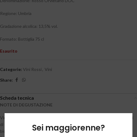
Denominazione: Rosso Orvietano DOC
Regione: Umbria
Gradazione alcolica: 13,5% vol.
Formato: Bottiglia 75 cl
Esaurito
Categorie:
Vini Rossi
,
Vini
Share:
Scheda tecnica
NOTE DI DEGUSTAZIONE
Vino dal colore rosso rubino intenso con riflessi porpora, aromi fruttati
di ciliegia matura uniti ad una leggera nota vanigliata che si apre nel
Sei maggiorenne?
bicchiere a note mentolate. In bocca è sapido, con buona tannicità e