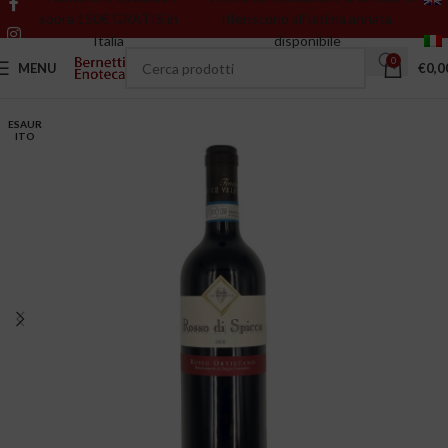
sopra 150€ GRATIS in
riferiscono all’ultima annata
Italia
disponibile
0
MENU
€
0,0
ESAUR
ITO