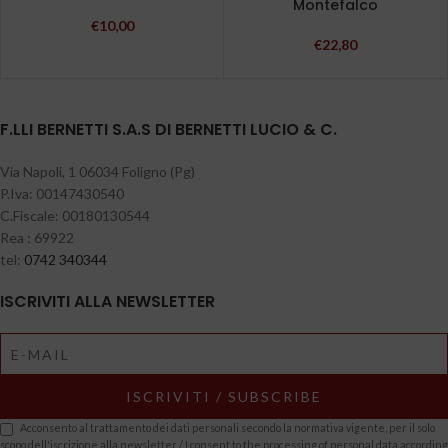
Montefalco
€
10,00
€
22,80
F.LLI BERNETTI S.A.S DI BERNETTI LUCIO & C.
Via Napoli, 1 06034 Foligno (Pg)
P.Iva: 00147430540
C.Fiscale: 00180130544
Rea : 69922
tel:
0742 340344
ISCRIVITI ALLA NEWSLETTER
Acconsento al trattamento dei dati personali secondo la normativa vigente, per il solo
scopo dell'iscrizione alla newsletter / I consent to the processing of personal data according