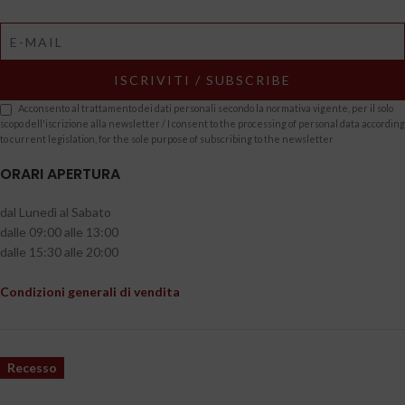
Acconsento al trattamento dei dati personali secondo la normativa vigente, per il solo
scopo dell'iscrizione alla newsletter / I consent to the processing of personal data according
to current legislation, for the sole purpose of subscribing to the newsletter
ORARI APERTURA
dal Lunedì al Sabato
dalle 09:00 alle 13:00
dalle 15:30 alle 20:00
Condizioni generali di vendita
Recesso