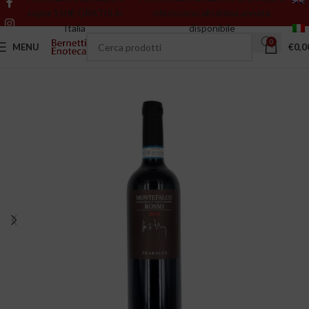
sopra 150€ GRATIS in
riferiscono all’ultima annata
Italia
disponibile
0
MENU
€
0,0