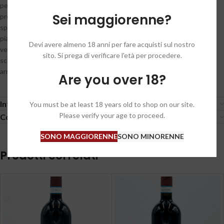
percentuali uguali di sagrantino e merlot che con audacia sfodera un
Sei maggiorenne?
profilo olfattivo ricco e sfaccettato, che gioca sull’equilibrio di note
speziate e dolci. In degustazione è capace di stupire con un corpo
piacevolissimo, perfettamente bilanciato, in cui è l’uva, cresciuta sul
Devi avere almeno 18 anni per fare acquisti sul nostro
versante meridionale della denominazione Montefalco, a dominare la
sito. Si prega di verificare l'età per procedere.
scena gustativa. Un nettare rubino che regala un momento di fresca
armonia.
Are you over 18?
Informazioni aggiuntive
You must be at least 18 years old to shop on our site.
Please verify your age to proceed.
Condizioni generali / General conditions
SONO MAGGIORENNE
SONO MINORENNE
Prodotti correlati