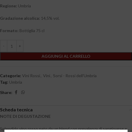
Regione:
Umbria
Gradazione alcolica:
14,5% vol.
Formato:
Bottiglia 75 cl
AGGIUNGI AL CARRELLO
Categorie:
Vini Rossi
,
Vini
,
Sorsi - Rossi dell'Umbria
Tag:
Umbria
Share:
Scheda tecnica
NOTE DI DEGUSTAZIONE
Splendido vino rosso nato da un blend con prevalenza di sangiovese e