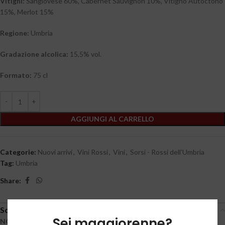
Vitigni:
Sangiovese 60%, Cabernet Sauvignon 10%, Vitigno Autoctono
15%, Merlot 15%
Regione:
Umbria
Gradazione alcolica:
15,5% vol.
Formato:
75 cl
AGGIUNGI AL CARRELLO
Categorie:
Nuovi arrivi
,
Vini Rossi
,
Vini
,
Sorsi - Rossi dell'Umbria
Tag:
Umbria
Share:
Scheda tecnica
Sei maggiorenne?
NOTE DI DEGUSTAZIONE