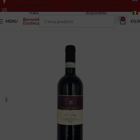
sopra 150€ GRATIS in
riferiscono all’ultima annata
Italia
disponibile
0
MENU
€
0,0