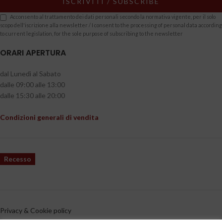
Acconsento al trattamento dei dati personali secondo la normativa vigente, per il solo
scopo dell'iscrizione alla newsletter / I consent to the processing of personal data according
to current legislation, for the sole purpose of subscribing to the newsletter
ORARI APERTURA
dal Lunedì al Sabato
dalle 09:00 alle 13:00
dalle 15:30 alle 20:00
Condizioni generali di vendita
Recesso
Privacy & Cookie policy