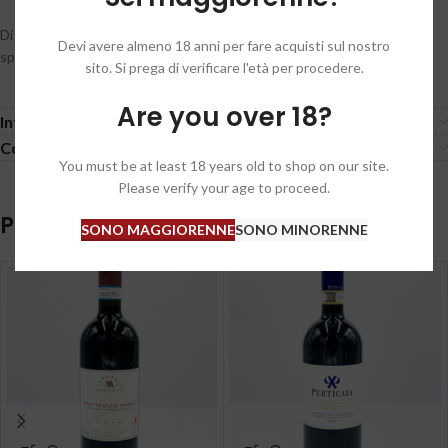
Di colore rosso rubino intenso, dal profumo fruttato con sentori di
Devi avere almeno 18 anni per fare acquisti sul nostro
spezie e more, armonico e di buona struttura.
sito. Si prega di verificare l'età per procedere.
Are you over 18?
Informazioni aggiuntive
Condizioni generali / General conditions
You must be at least 18 years old to shop on our site.
Please verify your age to proceed.
Prodotti correlati
SONO MAGGIORENNE
SONO MINORENNE