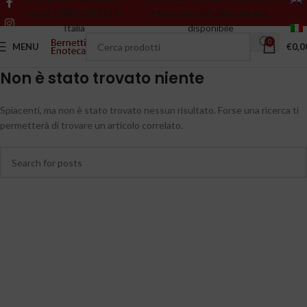
sopra 150€ GRATIS in
riferiscono all’ultima annata
Italia
disponibile
0
MENU
€
0,0
Non è stato trovato niente
Spiacenti, ma non è stato trovato nessun risultato. Forse una ricerca ti
permetterà di trovare un articolo correlato.