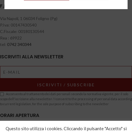
F.LLI BERNETTI S.A.S DI BERNETTI LUCIO & C.
Via Napoli, 1 06034 Foligno (Pg)
P.Iva: 00147430540
C.Fiscale: 00180130544
Rea : 69922
tel:
0742 340344
ISCRIVITI ALLA NEWSLETTER
Acconsento al trattamento dei dati personali secondo la normativa vigente, per il solo
scopo dell'iscrizione alla newsletter / I consent to the processing of personal data according
to current legislation, for the sole purpose of subscribing to the newsletter
ORARI APERTURA
dal Lunedì al Sabato
Questo sito utilizza i cookies. Cliccando il pulsante "Accetto" si