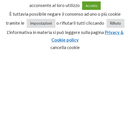
dalle 09:00 alle 13:00
acconsente al loro utilizzo
Accetto
dalle 15:30 alle 20:00
È tuttavia possibile negare il consenso ad uno o più cookie
Condizioni generali di vendita
tramite le
o rifiutarli tutti cliccando
impostazioni
Rifiuto
L'informativa in materia si può leggere sulla pagina
Privacy &
Cookie policy
Recesso
cancella cookie
Privacy & Cookie policy
CATEGORIE PRODOTTO
Seleziona una categoria