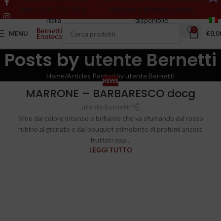
sopra 150€ GRATIS in
riferiscono all’ultima annata
Italia
disponibile
0
MENU
€
0,0
Posts by
utente Bernetti
Home
Articles Posted by utente Bernetti
NEWS
MARRONE – BARBARESCO docg
utente Bernetti
Vino dal colore intenso e brillante che va sfumando dal rosso
rubino al granato e dal bouquet stimolante di profumi ancora
fruttati epp...
LEGGI TUTTO