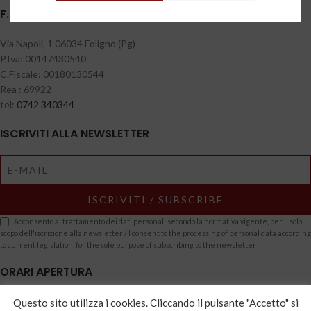
F.LLI BERNETTI S.A.S DI BERNETTI LUCIO & C.
Via Napoli, 1 06034 Foligno (Pg)
P.Iva: 00147430540
C.Fiscale: 00180130544
Rea : 69922
tel:
0742 340344
ISCRIVITI ALLA NEWSLETTER
Acconsento al trattamento dei dati personali secondo la normativa vigente, per il solo
scopo dell'iscrizione alla newsletter / I consent to the processing of personal data according
to current legislation, for the sole purpose of subscribing to the newsletter
ORARI APERTURA
dal Lunedì al Sabato
Questo sito utilizza i cookies. Cliccando il pulsante "Accetto" si