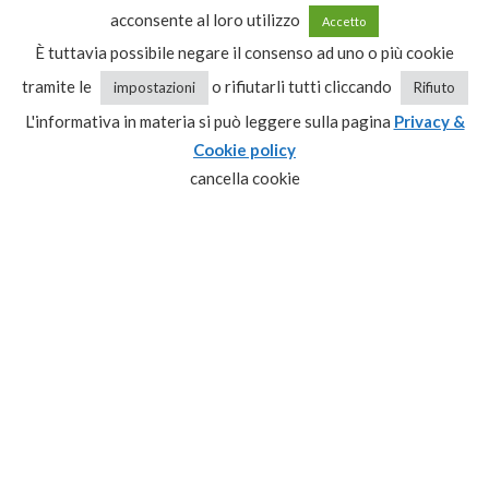
dalle 09:00 alle 13:00
acconsente al loro utilizzo
Accetto
dalle 15:30 alle 20:00
È tuttavia possibile negare il consenso ad uno o più cookie
Condizioni generali di vendita
tramite le
o rifiutarli tutti cliccando
impostazioni
Rifiuto
L'informativa in materia si può leggere sulla pagina
Privacy &
Cookie policy
Recesso
cancella cookie
Privacy & Cookie policy
CATEGORIE PRODOTTO
Seleziona una categoria