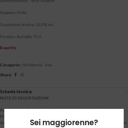
Denominazione: Terre Siciliane
Regione: Sicilia
Gradazione alcolica: 13,5% vol.
Formato: Bottiglia 75 cl
Esaurito
Categorie:
Vini Bianchi
,
Vini
Share:
Scheda tecnica
NOTE DI DEGUSTAZIONE
Bianco da Nerello ricavato da una pressatura soffice di uve di Nerello
Mascalese. Maturate su ceppi di vite centenarie sul versante nord
Sei maggiorenne?
dell’Etna. Una successiva fermentazione a temperatura controllata e un