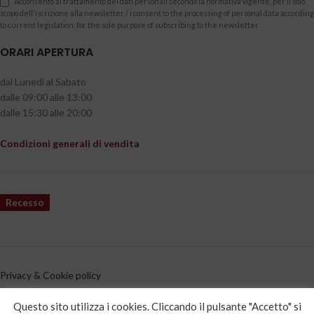
Acconsento al trattamento dei dati personali secondo la normativa vigente, per il solo
scopo dell'iscrizione alla newsletter / I consent to the processing of personal data according
to current legislation, for the sole purpose of subscribing to the newsletter
ORARI APERTURA
dal Lunedì al Sabato
dalle 09:00 alle 13:00
dalle 15:30 alle 20:00
Condizioni generali di vendita
Recesso
Privacy & Cookie policy
CATEGORIE PRODOTTO
Questo sito utilizza i cookies. Cliccando il pulsante "Accetto" si