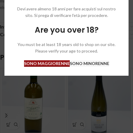
mantenimento sui lieviti fini rendono questo vino ricco, ampio ed
elegante, un vino che unisce l’uomo alla sua terra.
Devi avere almeno 18 anni per fare acquisti sul nostro
sito. Si prega di verificare l'età per procedere.
Informazioni aggiuntive
Are you over 18?
Condizioni generali / General conditions
You must be at least 18 years old to shop on our site.
Please verify your age to proceed.
Prodotti correlati
SONO MAGGIORENNE
SONO MINORENNE