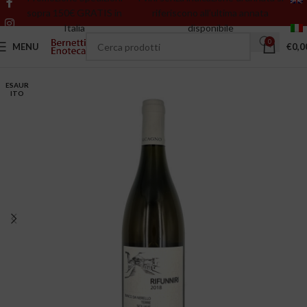
sopra 150€ GRATIS in
riferiscono all’ultima annata
Italia
disponibile
0
MENU
€
0,0
ESAUR
ITO