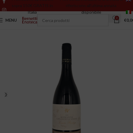
sopra 150€ GRATIS in
riferiscono all’ultima annata
Italia
disponibile
0
MENU
€
0,0