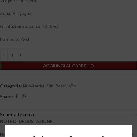
Vitigni:
Pinot nero
Zona:
Borgogna
Gradazione alcolica:
13 % vol.
Formato:
75 cl
AGGIUNGI AL CARRELLO
Categorie:
Nuovi arrivi
,
Vini Rossi
,
Vini
Share:
Scheda tecnica
NOTE DI DEGUSTAZIONE
Nel calice si presenta con un colore rubino brillante. Al naso emergono