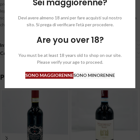
Sei maggiorenne?
profumi di frutti rossi freschi, ciliegia e lampone, accompagnati da
leggere note speziate e sfumature floreali. In bocca è equilibrato e
Devi avere almeno 18 anni per fare acquisti sul nostro
scorrevole, con tannini morbidi e ben integrati, buona freschezza e una
sito. Si prega di verificare l'età per procedere.
chiusura armoniosa.
Are you over 18?
Informazioni aggiuntive
Condizioni generali / General conditions
You must be at least 18 years old to shop on our site.
Please verify your age to proceed.
SONO MAGGIORENNE
SONO MINORENNE
Prodotti correlati