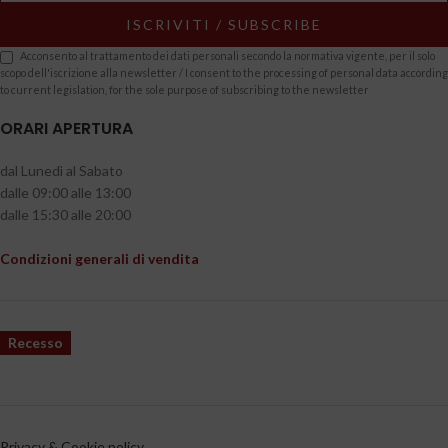
Acconsento al trattamento dei dati personali secondo la normativa vigente, per il solo
scopo dell'iscrizione alla newsletter / I consent to the processing of personal data according
to current legislation, for the sole purpose of subscribing to the newsletter
ORARI APERTURA
dal Lunedì al Sabato
dalle 09:00 alle 13:00
dalle 15:30 alle 20:00
Condizioni generali di vendita
Recesso
Privacy & Cookie policy