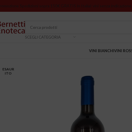
romozione Spedizioni sopra 150€ GRATIS in Italia
I vini senza indicazione
SCEGLI CATEGORIA
VINI BIANCHI
VINI ROS
ESAUR
ITO