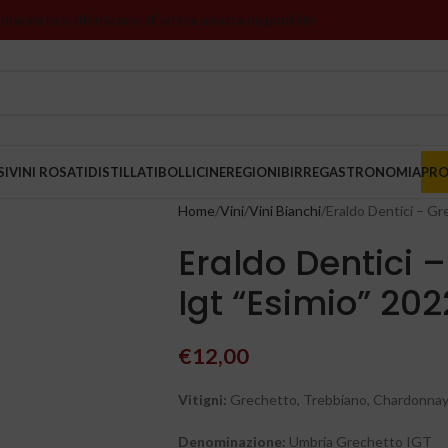
 di annata si riferiscono all’ultima annata disponibile
SI
VINI ROSATI
DISTILLATI
BOLLICINE
REGIONI
BIRRE
GASTRONOMIA
PR
Home
Vini
Vini Bianchi
Eraldo Dentici – Gr
Eraldo Dentici 
Igt “Esimio” 202
€
12,00
Vitigni:
Grechetto, Trebbiano, Chardonna
Denominazione:
Umbria Grechetto IGT