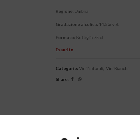
Regione:
Umbria
Gradazione alcolica:
14,5% vol.
Formato:
Bottiglia 75 cl
Esaurito
Categorie:
Vini Naturali
,
Vini Bianchi
Share: