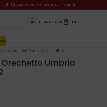
SORSI D’UMBRIA
CONTATTI
BLOG
INFO
0
ACCEDI / REGISTRATI
€
0,00
OMO
echetto Umbria Igt “Esimio” 2022
– Grechetto Umbria
2
y