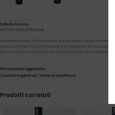
Scheda tecnica
NOTE DI DEGUSTAZIONE
Ammaliante al naso. Frutta tropicale, arancia candita, mango, mandorle i
Ingresso avvolgente con presa tannica, accompagnato da nota sapida e 
Bianco schietto ma sofisticato con levigatura tannica di rara bellezza.
Informazioni aggiuntive
Condizioni generali / General conditions
Prodotti correlati