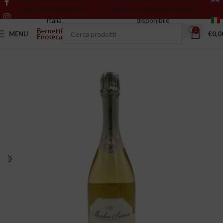
sopra 150€ GRATIS in
riferiscono all’ultima annata
Italia
disponibile
0
MENU
€
0,0