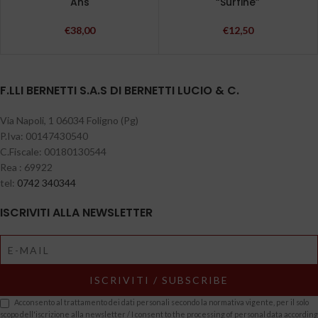
Ans
“Surfine”
€
38,00
€
12,50
F.LLI BERNETTI S.A.S DI BERNETTI LUCIO & C.
Via Napoli, 1 06034 Foligno (Pg)
P.Iva: 00147430540
C.Fiscale: 00180130544
Rea : 69922
tel:
0742 340344
ISCRIVITI ALLA NEWSLETTER
Acconsento al trattamento dei dati personali secondo la normativa vigente, per il solo
scopo dell'iscrizione alla newsletter / I consent to the processing of personal data according