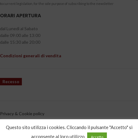
to current legislation, for the sole purpose of subscribing to the newsletter
ORARI APERTURA
dal Lunedì al Sabato
dalle 09:00 alle 13:00
dalle 15:30 alle 20:00
Condizioni generali di vendita
Recesso
Privacy & Cookie policy
CATEGORIE PRODOTTO
Questo sito utilizza i cookies. Cliccando il pulsante "Accetto" si
acconsente al loro utilizzo
Accetto