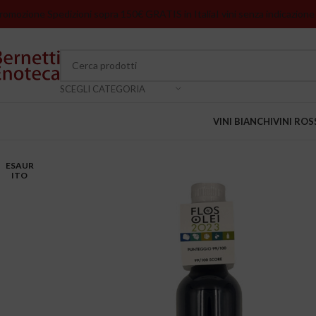
romozione Spedizioni sopra 150€ GRATIS in Italia
I vini senza indicazione
SCEGLI CATEGORIA
VINI BIANCHI
VINI ROS
ESAUR
ITO