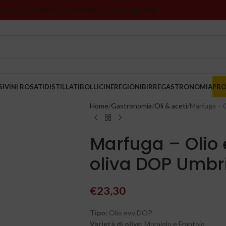
 di annata si riferiscono all’ultima annata disponibile
SI
VINI ROSATI
DISTILLATI
BOLLICINE
REGIONI
BIRRE
GASTRONOMIA
PR
Home
Gastronomia
Oli & aceti
Marfuga – O
Marfuga – Olio 
oliva DOP Umbr
€
23,30
Tipo:
Olio evo DOP
Varietà di olive:
Moraiolo e Frantoio