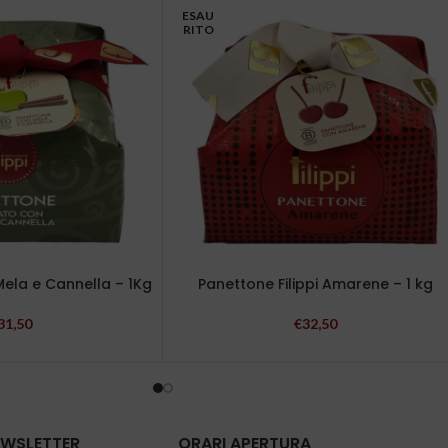
ESAU
RITO
Mela e Cannella – 1Kg
Panettone Filippi Amarene – 1 kg
31,50
€
32,50
NEWSLETTER
ORARI APERTURA