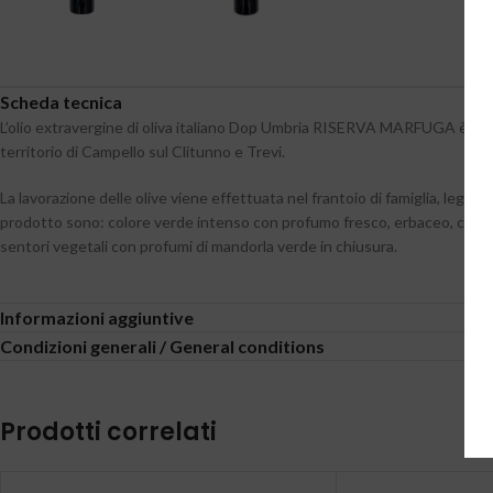
Scheda tecnica
L’olio extravergine di oliva italiano Dop Umbria RISERVA MARFUGA è otten
territorio di Campello sul Clitunno e Trevi.
La lavorazione delle olive viene effettuata nel frantoio di famiglia, leg
prodotto sono: colore verde intenso con profumo fresco, erbaceo, con no
sentori vegetali con profumi di mandorla verde in chiusura.
Informazioni aggiuntive
Condizioni generali / General conditions
Prodotti correlati