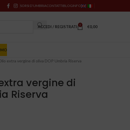
SORSI D’UMBRIA
CONTATTI
BLOG
INFO
0
ACCEDI / REGISTRATI
€
0,00
OMO
lio extra vergine di oliva DOP Umbria Riserva
extra vergine di
ia Riserva