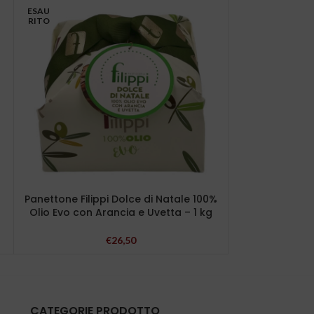
ESAU
ESAU
RITO
RITO
Panettone Filippi Dolce di Natale 100%
Panettone Fla
Olio Evo con Arancia e Uvetta – 1 kg
€
26,50
CATEGORIE PRODOTTO