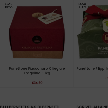
ESAU
ESAU
RITO
RITO
Panettone Fiasconaro Ciliegia e
Panettone Filippi 
Fragolina – 1kg
€
€
36,50
F.LLI BERNETTI S.A.S DI BERNETTI
ISCRIVITI ALLA 