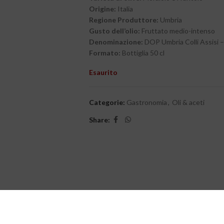
Origine:
Italia
Regione Produttore:
Umbria
Gusto dell’olio:
Fruttato medio-intenso
Denominazione:
DOP Umbria Colli Assisi 
Formato:
Bottiglia 50 cl
Esaurito
Categorie:
Gastronomia
,
Oli & aceti
Share: