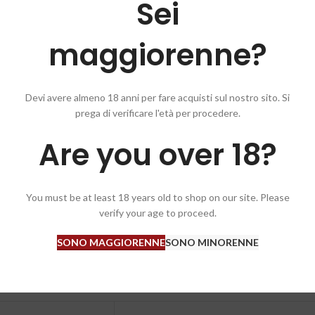
Sei
maggiorenne?
uto da olive selezionate (Moraiolo e Frantoio), raccolte esclusivamente 
Devi avere almeno 18 anni per fare acquisti sul nostro sito. Si
prega di verificare l'età per procedere.
germente in anticipo sul giusto grado di maturazione. Le caratteristiche c
Are you over 18?
te dominanti di carciofo e cardo, il sapore è ampio, con equilibrata not
You must be at least 18 years old to shop on our site. Please
verify your age to proceed.
SONO MAGGIORENNE
SONO MINORENNE