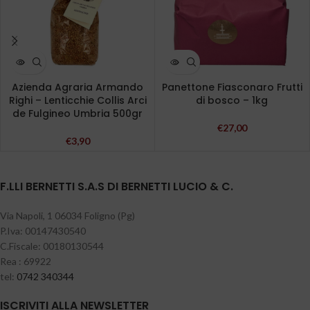
Azienda Agraria Armando
Panettone Fiasconaro Frutti
Righi – Lenticchie Collis Arci
di bosco – 1kg
de Fulgineo Umbria 500gr
€
27,00
€
3,90
F.LLI BERNETTI S.A.S DI BERNETTI LUCIO & C.
Via Napoli, 1 06034 Foligno (Pg)
P.Iva: 00147430540
C.Fiscale: 00180130544
Rea : 69922
tel:
0742 340344
ISCRIVITI ALLA NEWSLETTER