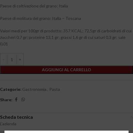
Paese di coltivazione del grano: Italia
Paese di molitura del grano: Italia – Toscana
Valori medi per 100gr di prodotto: 357 KCAL; 72,5gr di carboidrati di cui
zuccheri 0,7 gr; proteine 13,1 gr; grassi 1,6 gr di cui saturi 0,3 gr; sale
0,01
AGGIUNGI AL CARRELLO
Categorie:
Gastronomia
,
Pasta
Share:
Scheda tecnica
L’azienda