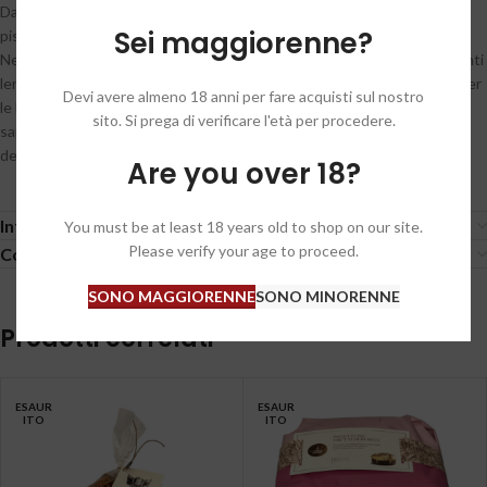
Dal 1926 la famiglia Martelli produce pasta a Lari al centro delle colline
Sei maggiorenne?
pisane, in Toscana.
Nel pastificio Martelli tutte le lavorazioni sono scandite da procedimenti
lenti, a temperature basse: un approccio abbandonato dall’industria per
Devi avere almeno 18 anni per fare acquisti sul nostro
le lunghe attese e la minor resa, ma che è necessario per esaltare il
sito. Si prega di verificare l'età per procedere.
sapore del grano, l’assorbimento del sugo e aumentare la digeribilità
della pasta.
Are you over 18?
Informazioni aggiuntive
You must be at least 18 years old to shop on our site.
Please verify your age to proceed.
Condizioni generali / General conditions
SONO MAGGIORENNE
SONO MINORENNE
Prodotti correlati
ESAUR
ESAUR
ITO
ITO