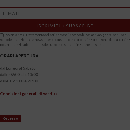
Acconsento al trattamento dei dati personali secondo la normativa vigente, per il solo
scopo dell'iscrizione alla newsletter / I consent to the processing of personal data according
to current legislation, for the sole purpose of subscribing to the newsletter
ORARI APERTURA
dal Lunedì al Sabato
dalle 09:00 alle 13:00
dalle 15:30 alle 20:00
Condizioni generali di vendita
Recesso