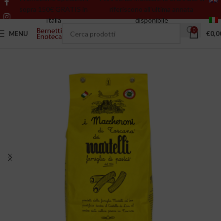
sopra 150€ GRATIS in
riferiscono all’ultima annata
Italia
disponibile
0
MENU
€
0,0