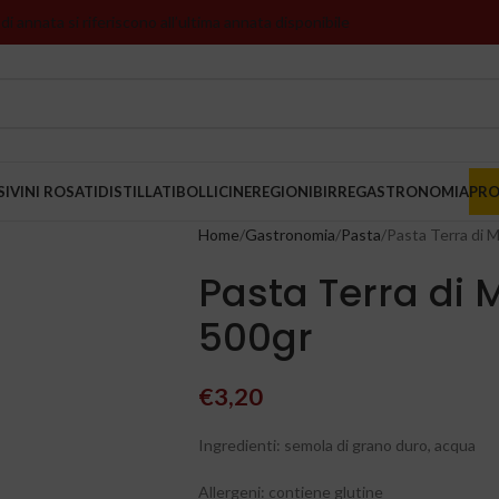
 di annata si riferiscono all’ultima annata disponibile
SI
VINI ROSATI
DISTILLATI
BOLLICINE
REGIONI
BIRRE
GASTRONOMIA
PR
Home
Gastronomia
Pasta
Pasta Terra di 
Pasta Terra di 
500gr
€
3,20
Ingredienti: semola di grano duro, acqua
Allergeni: contiene glutine