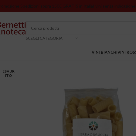
romozione Spedizioni sopra 150€ GRATIS in Italia
I vini senza indicazione
SCEGLI CATEGORIA
VINI BIANCHI
VINI ROS
ESAUR
ITO