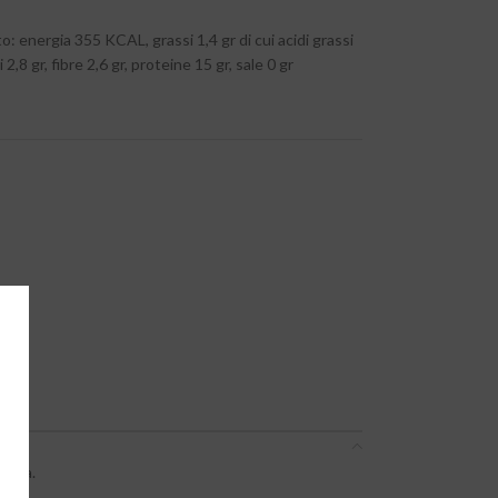
to: energia 355 KCAL, grassi 1,4 gr di cui acidi grassi
 2,8 gr, fibre 2,6 gr, proteine 15 gr, sale 0 gr
atura.