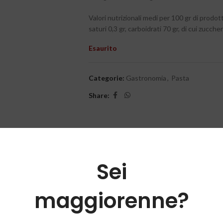
Valori nutrizionali medi per 100 gr di prodot
saturi 0,3 gr, carboidrati 70 gr, di cui zuccheri
Esaurito
Categorie:
Gastronomia
,
Pasta
Share:
Sei
maggiorenne?
o coltivato nelle Marche. Trafilata a bronzo ed essiccata a bassa temper