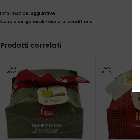
Informazioni aggiuntive
Condizioni generali / General conditions
Prodotti correlati
ESAU
ESAU
RITO
RITO