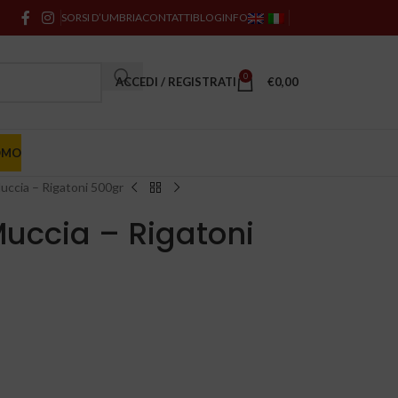
SORSI D’UMBRIA
CONTATTI
BLOG
INFO
0
ACCEDI / REGISTRATI
€
0,00
OMO
Muccia – Rigatoni 500gr
Muccia – Rigatoni