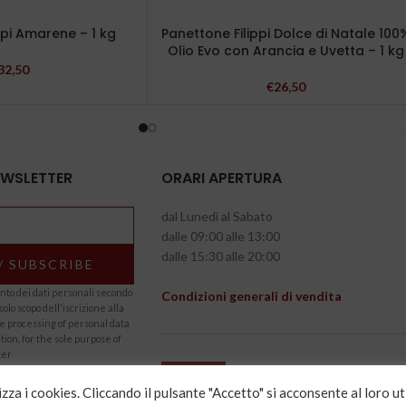
ppi Amarene – 1 kg
Panettone Filippi Dolce di Natale 100
Olio Evo con Arancia e Uvetta – 1 kg
32,50
€
26,50
NEWSLETTER
ORARI APERTURA
dal Lunedì al Sabato
dalle 09:00 alle 13:00
dalle 15:30 alle 20:00
to dei dati personali secondo
Condizioni generali di vendita
solo scopo dell'iscrizione alla
he processing of personal data
tion, for the sole purpose of
ter
Recesso
izza i cookies. Cliccando il pulsante "Accetto" si acconsente al loro ut