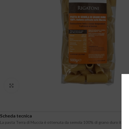
Clicca per ingrandire
Scheda tecnica
La pasta Terra di Muccia è ottenuta da semola 100% di grano duro italian