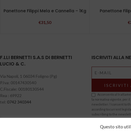
Panettone Filippi Mela e Cannella – 1Kg
Panettone Fili
€
31,50
€
F.LLI BERNETTI S.A.S DI BERNETTI
ISCRIVITI ALLA 
LUCIO & C.
Via Napoli, 1 06034 Foligno (Pg)
P.Iva: 00147430540
C.Fiscale: 00180130544
Acconsento al trattamen
Rea : 69922
la normativa vigente, per il 
tel:
0742 340344
newsletter / I consent to t
according to current legisla
subscribing to the newslet
Questo sito util