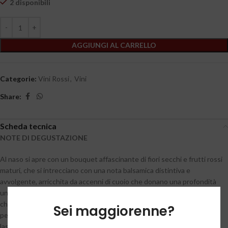
2 disponibili
AGGIUNGI AL CARRELLO
Categorie:
Vini Rossi
,
Vini
Share:
Scheda tecnica
NOTE DI DEGUSTAZIONE
Al naso si apre con un bouquet affascinante di fiori secchi e frutti rossi
maturi, che si intrecciano con una nota balsamica distintiva e
avvolgente, arricchita da accenni di cuoio che donano una profondità
unica. In bocca, il vino si presenta in tutta la sua golosità, con il frutto
che emerge in modo deciso e armonioso, regalando un equilibrio
Sei maggiorenne?
perfetto tra freschezza e morbidezza. Il finale è lungo e piacevole,
lasciando una sensazione di eleganza che invita a sorseggiarlo ancora.