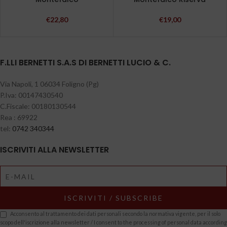
€
22,80
€
19,00
F.LLI BERNETTI S.A.S DI BERNETTI LUCIO & C.
Via Napoli, 1 06034 Foligno (Pg)
P.Iva: 00147430540
C.Fiscale: 00180130544
Rea : 69922
tel:
0742 340344
ISCRIVITI ALLA NEWSLETTER
Acconsento al trattamento dei dati personali secondo la normativa vigente, per il solo
scopo dell'iscrizione alla newsletter / I consent to the processing of personal data according