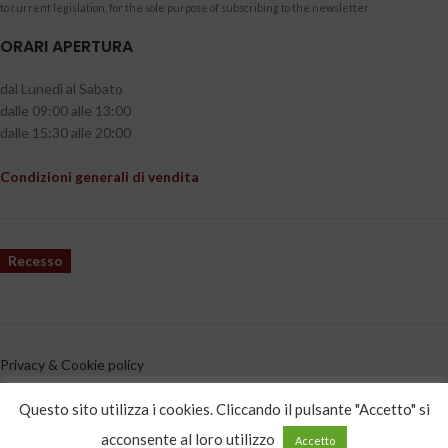
to current legislation, for the sole purpose of subscribing to the newsletter
ORARI APERTURA
dal Lunedì al Sabato
dalle 09:00 alle 13:00
dalle 15:30 alle 20:00
Condizioni generali di vendita
Recesso
Privacy & Cookie policy
CATEGORIE PRODOTTO
Questo sito utilizza i cookies. Cliccando il pulsante "Accetto" si
acconsente al loro utilizzo
Accetto