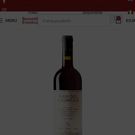
sopra 150€ GRATIS in
riferiscono all’ultima annata
Italia
disponibile
0
MENU
€
0,0