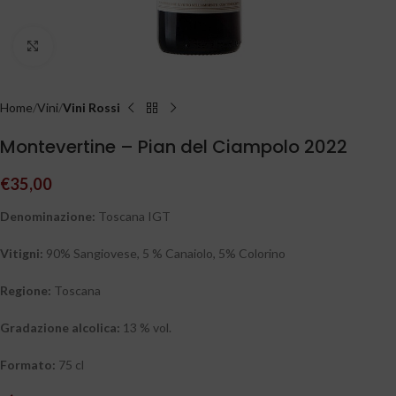
Clicca per ingrandire
Home
Vini
Vini Rossi
Montevertine – Pian del Ciampolo 2022
€
35,00
Denominazione:
Toscana IGT
Vitigni:
90% Sangiovese, 5 % Canaiolo, 5% Colorino
Regione:
Toscana
Gradazione alcolica:
13 % vol.
Formato:
75 cl