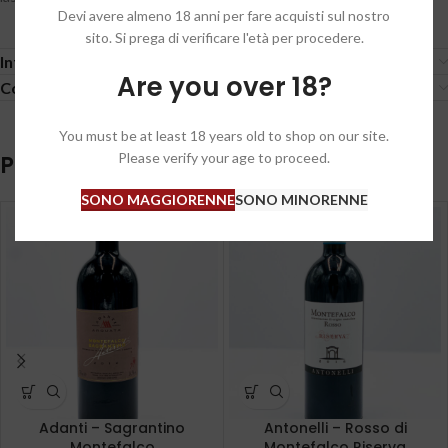
Devi avere almeno 18 anni per fare acquisti sul nostro
sito. Si prega di verificare l'età per procedere.
Informazioni aggiuntive
Are you over 18?
Condizioni generali / General conditions
You must be at least 18 years old to shop on our site.
Please verify your age to proceed.
Prodotti correlati
SONO MAGGIORENNE
SONO MINORENNE
Adanti – Sagrantino
Antonelli – Rosso di
Montefalco
Montefalco Riserva