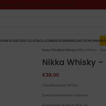
 di annata si riferiscono all’ultima annata disponibile
SI
VINI ROSATI
DISTILLATI
BOLLICINE
REGIONI
BIRRE
GASTRONOMIA
PR
Home
Distillati
Whisky
Nikka Whisky – Bla
Nikka Whisky – 
€
38,00
Classificazione:
Whisky
Zona di produzione:
Giappone
Gradazione alcolica:
40 % vol.