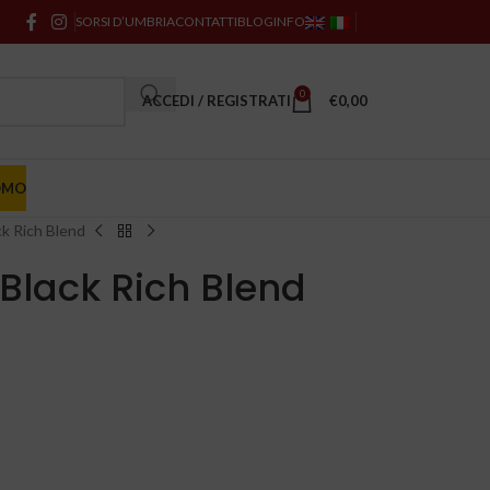
SORSI D’UMBRIA
CONTATTI
BLOG
INFO
0
ACCEDI / REGISTRATI
€
0,00
OMO
ck Rich Blend
Black Rich Blend