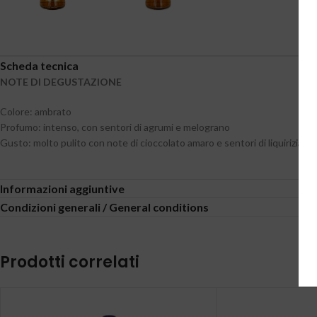
Scheda tecnica
NOTE DI DEGUSTAZIONE
Colore: ambrato
Profumo: intenso, con sentori di agrumi e melograno
Gusto: molto pulito con note di cioccolato amaro e sentori di liquirizia.
Informazioni aggiuntive
Condizioni generali / General conditions
Prodotti correlati