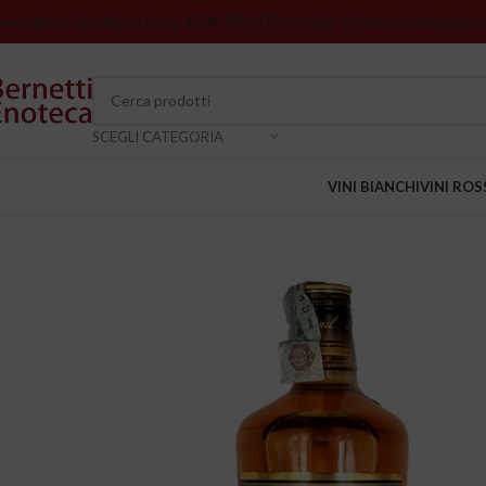
romozione Spedizioni sopra 150€ GRATIS in Italia
I vini senza indicazione
SCEGLI CATEGORIA
VINI BIANCHI
VINI ROS