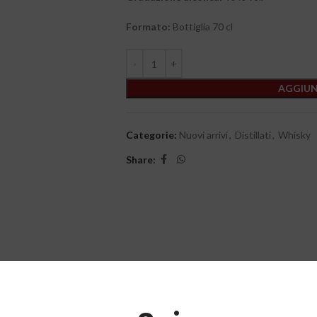
Formato:
Bottiglia 70 cl
AGGIUN
Categorie:
Nuovi arrivi
,
Distillati
,
Whisky
Share: