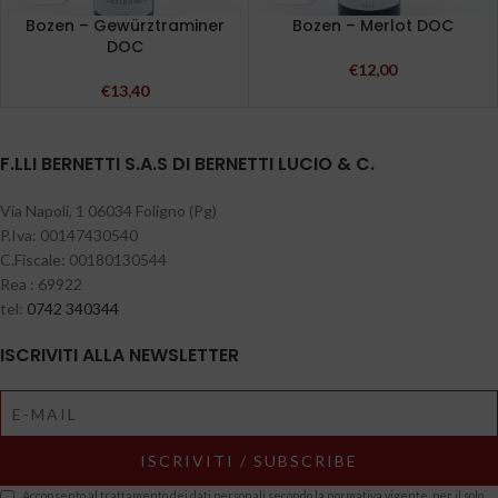
Bozen – Gewürztraminer
Bozen – Merlot DOC
DOC
€
12,00
€
13,40
F.LLI BERNETTI S.A.S DI BERNETTI LUCIO & C.
Via Napoli, 1 06034 Foligno (Pg)
P.Iva: 00147430540
C.Fiscale: 00180130544
Rea : 69922
tel:
0742 340344
ISCRIVITI ALLA NEWSLETTER
Acconsento al trattamento dei dati personali secondo la normativa vigente, per il solo