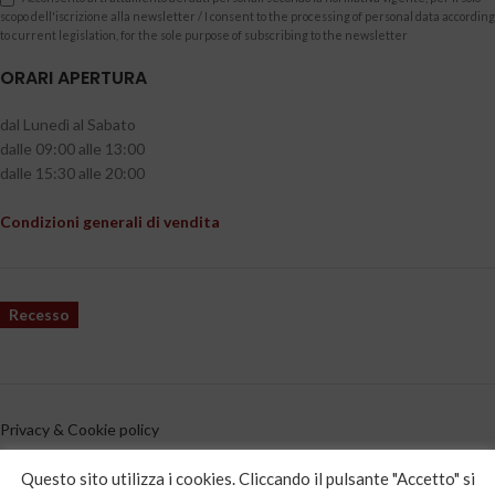
scopo dell'iscrizione alla newsletter / I consent to the processing of personal data according
to current legislation, for the sole purpose of subscribing to the newsletter
ORARI APERTURA
dal Lunedì al Sabato
dalle 09:00 alle 13:00
dalle 15:30 alle 20:00
Condizioni generali di vendita
Recesso
Privacy & Cookie policy
CATEGORIE PRODOTTO
Questo sito utilizza i cookies. Cliccando il pulsante "Accetto" si