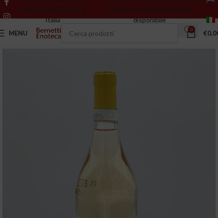
sopra 150€ GRATIS in
riferiscono all’ultima annata
Italia
disponibile
0
MENU
€
0,0