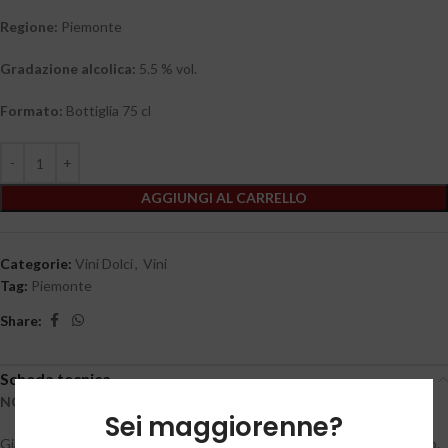
Regione
:
Piemonte
Gradazione alcolica:
5.5 % vol.
Formato:
Bottiglia 75 cl
AGGIUNGI AL CARRELLO
Categorie:
Vini Dolci
,
Vini
Tag:
Piemonte
Share:
Scheda tecnica
NOTE DI DEGUSTAZIONE
Sei maggiorenne?
Giallo paglierino, con aroma caratteristico e fragrante dell’uva moscato.