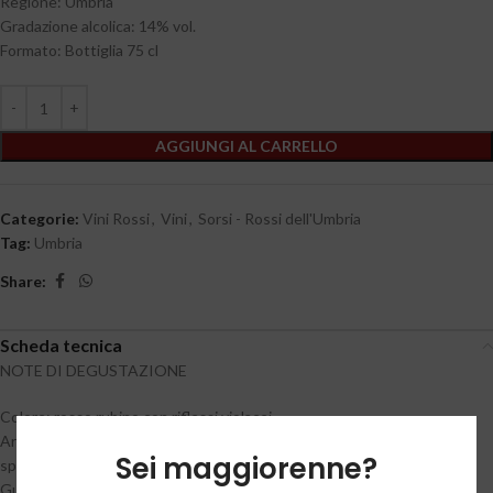
Regione: Umbria
Gradazione alcolica: 14% vol.
Formato: Bottiglia 75 cl
AGGIUNGI AL CARRELLO
Categorie:
Vini Rossi
,
Vini
,
Sorsi - Rossi dell'Umbria
Tag:
Umbria
Share:
Scheda tecnica
NOTE DI DEGUSTAZIONE
Colore: rosso rubino con riflessi violacei.
Aroma: profumi tipici di more, ribes e macchia mediterranea, con note
Sei maggiorenne?
speziate e di vaniglia.
Gusto: vino di buona struttura, armonico, con tannini dolci ed ottima