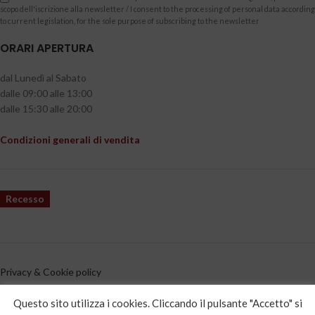
scopo dell'iscrizione alla newsletter / I consent to the processing of personal data according
to current legislation, for the sole purpose of subscribing to the newsletter
ORARI APERTURA
dal Lunedì al Sabato
dalle 09:00 alle 13:00
dalle 15:30 alle 20:00
Condizioni generali di vendita
Recesso
Privacy & Cookie policy
CATEGORIE PRODOTTO
Questo sito utilizza i cookies. Cliccando il pulsante "Accetto" si