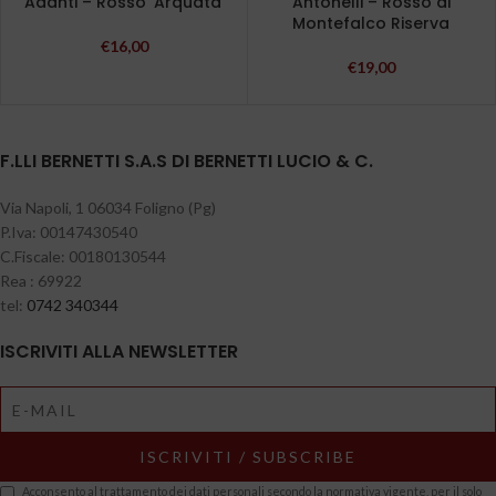
Adanti – Rosso ‘Arquata’
Antonelli – Rosso di
Montefalco Riserva
€
16,00
€
19,00
F.LLI BERNETTI S.A.S DI BERNETTI LUCIO & C.
Via Napoli, 1 06034 Foligno (Pg)
P.Iva: 00147430540
C.Fiscale: 00180130544
Rea : 69922
tel:
0742 340344
ISCRIVITI ALLA NEWSLETTER
Acconsento al trattamento dei dati personali secondo la normativa vigente, per il solo