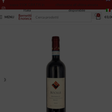
sopra 150€ GRATIS in
riferiscono all’ultima annata
Italia
disponibile
0
MENU
€
0,0