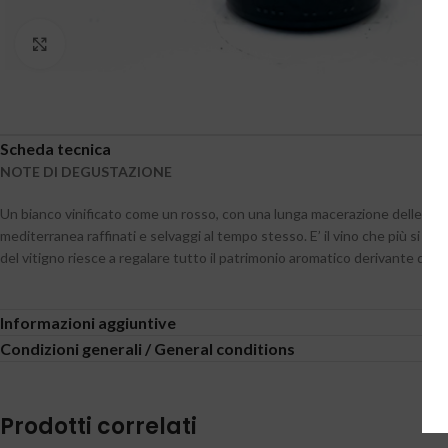
Clicca per ingrandire
Scheda tecnica
NOTE DI DEGUSTAZIONE
Un bianco vinificato come un rosso, con una lunga macerazione delle bucce
mediterranea raffinati e selvaggi al tempo stesso. E’ il vino che più si al
del vitigno riesce a regalare tutto il patrimonio aromatico derivante dalla
Informazioni aggiuntive
Condizioni generali / General conditions
Prodotti correlati