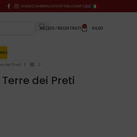
SORSI D’UMBRIA
CONTATTI
BLOG
INFO
0
ACCEDI / REGISTRATI
€
0,00
OMO
re dei Preti
Terre dei Preti