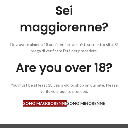
Sei
maggiorenne?
Devi avere almeno 18 anni per fare acquisti sul nostro sito. Si
prega di verificare l'età per procedere.
. Il colore dorato verde dichiara già l’originalità del suo carattere che 
Are you over 18?
linea con le radici storiche del luogo e testimonia la vocazione del vitigno
 perfetta maturazione. Aspetta piatti complessi in cui si incrociano, carni
You must be at least 18 years old to shop on our site. Please
verify your age to proceed.
SONO MAGGIORENNE
SONO MINORENNE