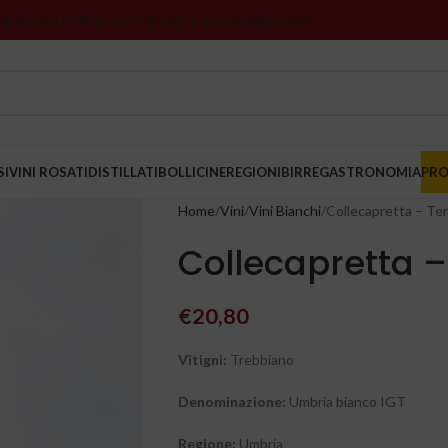
 di annata si riferiscono all’ultima annata disponibile
SI
VINI ROSATI
DISTILLATI
BOLLICINE
REGIONI
BIRRE
GASTRONOMIA
PR
Home
Vini
Vini Bianchi
Collecapretta – Ter
Collecapretta – 
€
20,80
Vitigni:
Trebbiano
Denominazione:
Umbria bianco IGT
Regione
:
Umbria