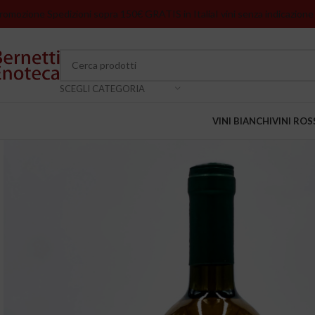
romozione Spedizioni sopra 150€ GRATIS in Italia
I vini senza indicazione
SCEGLI CATEGORIA
VINI BIANCHI
VINI ROS