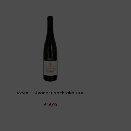
Bozen – Silvaner Eisacktaler DOC
Di Filippo – Um
€
16,00