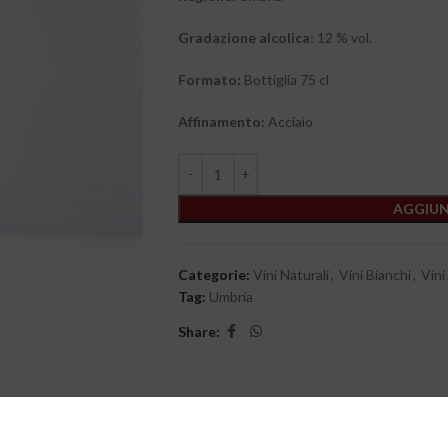
Gradazione alcolica:
12 % vol.
Formato:
Bottiglia 75 cl
Affinamento:
Acciaio
AGGIUN
Categorie:
Vini Naturali
,
Vini Bianchi
,
Vini
Tag:
Umbria
Share: